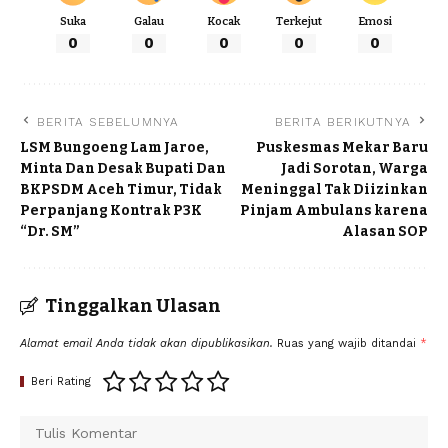
Suka
Galau
Kocak
Terkejut
Emosi
0
0
0
0
0
BERITA SEBELUMNYA
BERITA BERIKUTNYA
LSM Bungoeng Lam Jaroe,
Puskesmas Mekar Baru
Minta Dan Desak Bupati Dan
Jadi Sorotan, Warga
BKPSDM Aceh Timur, Tidak
Meninggal Tak Diizinkan
Perpanjang Kontrak P3K
Pinjam Ambulans karena
“Dr. SM”
Alasan SOP
Tinggalkan Ulasan
Alamat email Anda tidak akan dipublikasikan.
Ruas yang wajib ditandai
*
Beri Rating