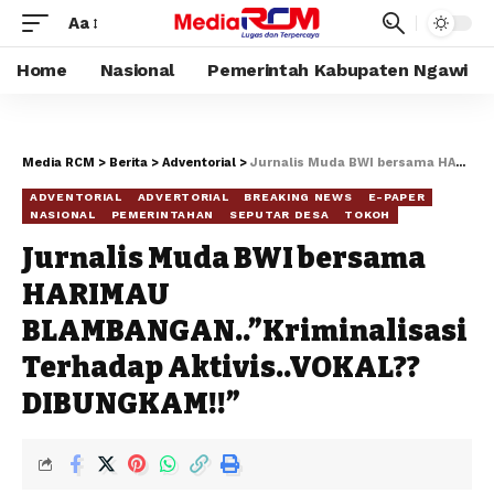
Aa
Home
Nasional
Pemerintah Kabupaten Ngawi
Media RCM
>
Berita
>
Adventorial
>
Jurnalis Muda BWI bersama HARIMAU BLAMBANGAN..”Kriminalisasi Terhadap Aktivis..VOKAL?? DIBUNGKAM!!”
ADVENTORIAL
ADVERTORIAL
BREAKING NEWS
E-PAPER
NASIONAL
PEMERINTAHAN
SEPUTAR DESA
TOKOH
Jurnalis Muda BWI bersama
HARIMAU
BLAMBANGAN..”Kriminalisasi
Terhadap Aktivis..VOKAL??
DIBUNGKAM!!”