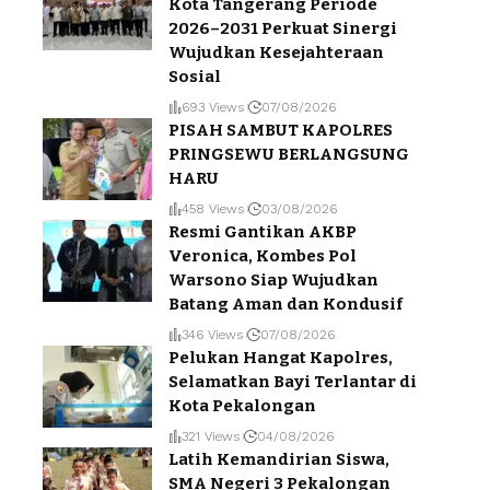
Kota Tangerang Periode
2026–2031 Perkuat Sinergi
Wujudkan Kesejahteraan
Sosial
693 Views
07/08/2026
PISAH SAMBUT KAPOLRES
PRINGSEWU BERLANGSUNG
HARU
458 Views
03/08/2026
Resmi Gantikan AKBP
Veronica, Kombes Pol
Warsono Siap Wujudkan
Batang Aman dan Kondusif
346 Views
07/08/2026
Pelukan Hangat Kapolres,
Selamatkan Bayi Terlantar di
Kota Pekalongan
321 Views
04/08/2026
Latih Kemandirian Siswa,
SMA Negeri 3 Pekalongan