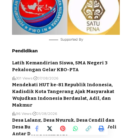
Supported By
Pendidikan
Latih Kemandirian Siswa, SMA Negeri 3
Pekalongan Gelar KBO-PTA
301 Views
07/08/2026
Mendekati HUT ke-81 Republik Indonesia,
Kadisdik Kota Tangerang Ajak Masyarakat
Wujudkan Indonesia Berdaulat, Adil, dan
Makmur
96 Views
01/08/2026
Desa Lalang, Desa Nyuruk, Desa Cendil dan
Desa Buding Melaju ke Final Kejuaraan Voli
Antar Desa Beltim 2026