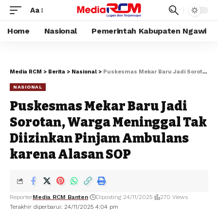
Aa
Home
Nasional
Pemerintah Kabupaten Ngawi
Media RCM
>
Berita
>
Nasional
>
Puskesmas Mekar Baru Jadi Sorotan, Warga Meninggal Tak Diizinkan Pinjam Ambulans karena Alasan SOP
NASIONAL
Puskesmas Mekar Baru Jadi
Sorotan, Warga Meninggal Tak
Diizinkan Pinjam Ambulans
karena Alasan SOP
Reporter
Media RCM Banten
Diposting 24/11/2025
270 Views
Terakhir diperbarui: 24/11/2025 4:04 pm