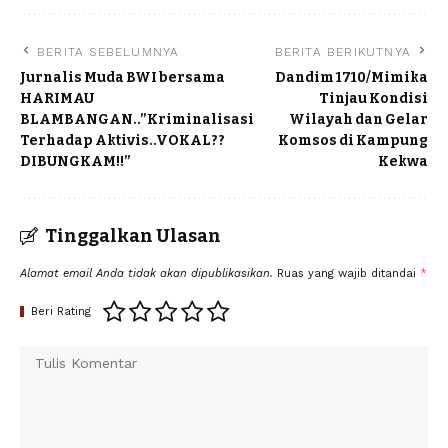
BERITA SEBELUMNYA
BERITA BERIKUTNYA
Jurnalis Muda BWI bersama
Dandim 1710/Mimika
HARIMAU
Tinjau Kondisi
BLAMBANGAN..”Kriminalisasi
Wilayah dan Gelar
Terhadap Aktivis..VOKAL??
Komsos di Kampung
DIBUNGKAM!!”
Kekwa
Tinggalkan Ulasan
Alamat email Anda tidak akan dipublikasikan.
Ruas yang wajib ditandai
*
Beri Rating