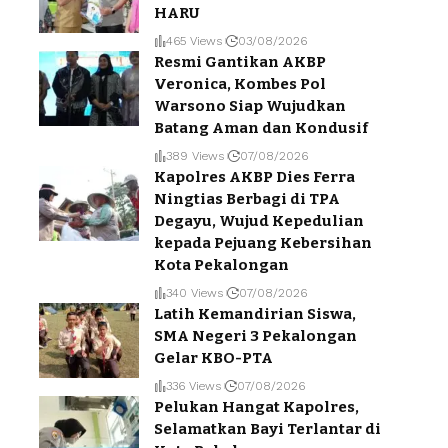
HARU
465 Views
03/08/2026
Resmi Gantikan AKBP
Veronica, Kombes Pol
Warsono Siap Wujudkan
Batang Aman dan Kondusif
389 Views
07/08/2026
Kapolres AKBP Dies Ferra
Ningtias Berbagi di TPA
Degayu, Wujud Kepedulian
kepada Pejuang Kebersihan
Kota Pekalongan
340 Views
07/08/2026
Latih Kemandirian Siswa,
SMA Negeri 3 Pekalongan
Gelar KBO-PTA
336 Views
07/08/2026
Pelukan Hangat Kapolres,
Selamatkan Bayi Terlantar di