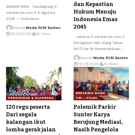
dan Kepastian
SIARAN PERS Pandeglang ll
Hukum Menuju
mediarcm.com ll 8 Agustus
Indonesia Emas
2026 — Indonesia
…
2045
Reporter
Media RCM Banten
08/08/2026
35 Views
Jakarta ll mediarcm.com ll
Peringatan Hari Ulang Tahun
(HUT) ke-81 Kemerdekaan
…
Reporter
Media RCM Banten
08/08/2026
35 Views
BREAKING NEWS
PENDIDIKAN & OLAHRAGA
TNI – POLRI
120 regu peserta
Polemik Parkir
Dari segala
Sunter Karya
kalangan ikut
Berujung Mediasi,
lomba gerak jalan
Nasib Pengelola