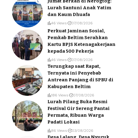
Jumat Berkah di Nerogtog:
Lurah Santuni Anak Yatim
dan Kaum Dhuafa
46 Views
07/08/2026
Perkuat Jaminan Sosial,
Pemkab Beltim Serahkan
Kartu BPJS Ketenagakerjaan
kepada 500 Pekerja
46 Views
07/08/2026
Terungkap saat Rapat,
Ternyata ini Penyebab
Antrean Panjang di SPBU di
Kabupaten Beltim
186 Views
07/08/2026
Lurah Pilang Buka Resmi
Festival Gir Sereng Pantai
Permata, Ribuan Warga
Padati Lokasi
86 Views
03/08/2026
Desa Lalang, Desa Nyuruk,