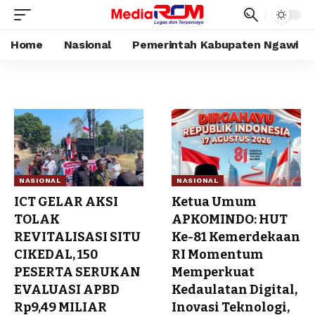
Home
Nasional
Pemerintah Kabupaten Ngawi
NASIONAL
NASIONAL
ICT GELAR AKSI
Ketua Umum
TOLAK
APKOMINDO: HUT
REVITALISASI SITU
Ke-81 Kemerdekaan
CIKEDAL, 150
RI Momentum
PESERTA SERUKAN
Memperkuat
EVALUASI APBD
Kedaulatan Digital,
Rp9,49 MILIAR
Inovasi Teknologi,