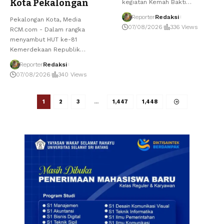
Kota Pekalongan
kegiatan Kemah Bakti
…
Reporter
Redaksi
Pekalongan Kota, Media
07/08/2026
336 Views
RCM.com - Dalam rangka
menyambut HUT ke-81
Kemerdekaan Republik
…
Reporter
Redaksi
07/08/2026
340 Views
1
2
3
…
1,447
1,448