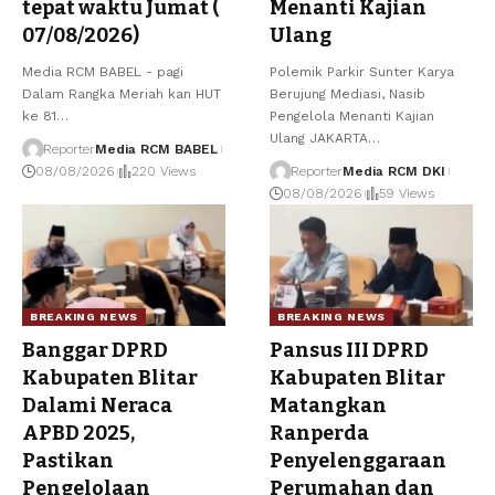
tepat waktu Jumat (
Menanti Kajian
07/08/2026)
Ulang
Media RCM BABEL - pagi
Polemik Parkir Sunter Karya
Dalam Rangka Meriah kan HUT
Berujung Mediasi, Nasib
ke 81
…
Pengelola Menanti Kajian
Ulang JAKARTA
…
Reporter
Media RCM BABEL
08/08/2026
220 Views
Reporter
Media RCM DKI
08/08/2026
59 Views
BREAKING NEWS
BREAKING NEWS
Banggar DPRD
Pansus III DPRD
Kabupaten Blitar
Kabupaten Blitar
Dalami Neraca
Matangkan
APBD 2025,
Ranperda
Pastikan
Penyelenggaraan
Pengelolaan
Perumahan dan