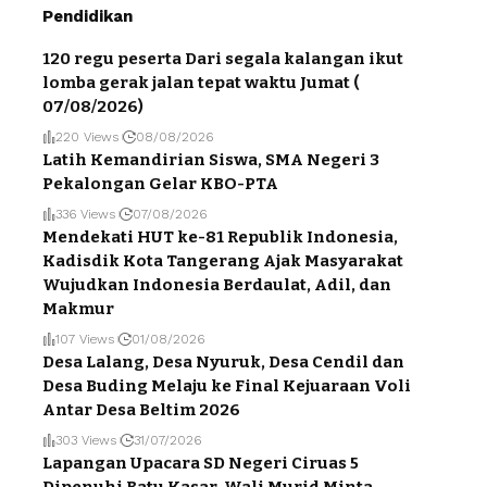
Pendidikan
120 regu peserta Dari segala kalangan ikut
lomba gerak jalan tepat waktu Jumat (
07/08/2026)
220 Views
08/08/2026
Latih Kemandirian Siswa, SMA Negeri 3
Pekalongan Gelar KBO-PTA
336 Views
07/08/2026
Mendekati HUT ke-81 Republik Indonesia,
Kadisdik Kota Tangerang Ajak Masyarakat
Wujudkan Indonesia Berdaulat, Adil, dan
Makmur
107 Views
01/08/2026
Desa Lalang, Desa Nyuruk, Desa Cendil dan
Desa Buding Melaju ke Final Kejuaraan Voli
Antar Desa Beltim 2026
303 Views
31/07/2026
Lapangan Upacara SD Negeri Ciruas 5
Dipenuhi Batu Kasar, Wali Murid Minta