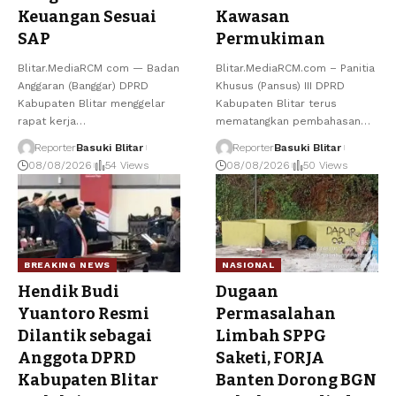
Keuangan Sesuai
Kawasan
SAP
Permukiman
Blitar.MediaRCM com — Badan
Blitar.MediaRCM.com – Panitia
Anggaran (Banggar) DPRD
Khusus (Pansus) III DPRD
Kabupaten Blitar menggelar
Kabupaten Blitar terus
rapat kerja
…
mematangkan pembahasan
…
Reporter
Basuki Blitar
Reporter
Basuki Blitar
08/08/2026
54 Views
08/08/2026
50 Views
BREAKING NEWS
NASIONAL
Hendik Budi
Dugaan
Yuantoro Resmi
Permasalahan
Dilantik sebagai
Limbah SPPG
Anggota DPRD
Saketi, FORJA
Kabupaten Blitar
Banten Dorong BGN