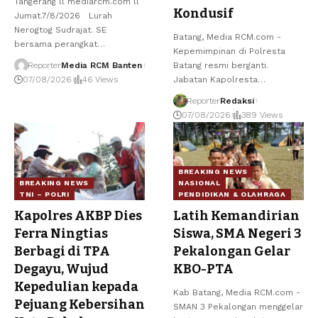
Tangerang ll mediarcm.com ll
Kondusif
Jumat.7/8/2026 Lurah
Nerogtog Sudrajat. SE
Batang, Media RCM.com -
bersama perangkat
…
Kepemimpinan di Polresta
Reporter
Media RCM Banten
Batang resmi berganti.
07/08/2026
46 Views
Jabatan Kapolresta
…
Reporter
Redaksi
07/08/2026
389 Views
BREAKING NEWS
BREAKING NEWS
NASIONAL
TNI – POLRI
PENDIDIKAN & OLAHRAGA
Kapolres AKBP Dies
Latih Kemandirian
Ferra Ningtias
Siswa, SMA Negeri 3
Berbagi di TPA
Pekalongan Gelar
Degayu, Wujud
KBO-PTA
Kepedulian kepada
Kab Batang, Media RCM.com -
Pejuang Kebersihan
SMAN 3 Pekalongan menggelar