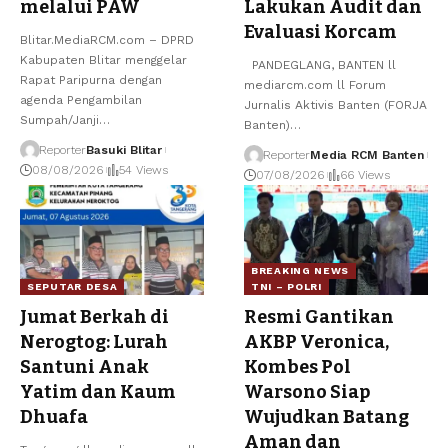
melalui PAW
Lakukan Audit dan
Evaluasi Korcam
Blitar.MediaRCM.com – DPRD
Kabupaten Blitar menggelar
PANDEGLANG, BANTEN ll
Rapat Paripurna dengan
mediarcm.com ll Forum
agenda Pengambilan
Jurnalis Aktivis Banten (FORJA
Sumpah/Janji
…
Banten)
…
Reporter
Basuki Blitar
Reporter
Media RCM Banten
08/08/2026
54 Views
07/08/2026
66 Views
BREAKING NEWS
SEPUTAR DESA
TNI – POLRI
Jumat Berkah di
Resmi Gantikan
Nerogtog: Lurah
AKBP Veronica,
Santuni Anak
Kombes Pol
Yatim dan Kaum
Warsono Siap
Dhuafa
Wujudkan Batang
Aman dan