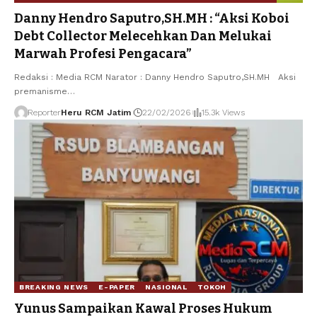
Danny Hendro Saputro,SH.MH : “Aksi Koboi
Debt Collector Melecehkan Dan Melukai
Marwah Profesi Pengacara”
Redaksi : Media RCM Narator : Danny Hendro Saputro,SH.MH Aksi
premanisme
…
Reporter
Heru RCM Jatim
22/02/2026
15.3k Views
BREAKING NEWS
E-PAPER
NASIONAL
TOKOH
Yunus Sampaikan Kawal Proses Hukum