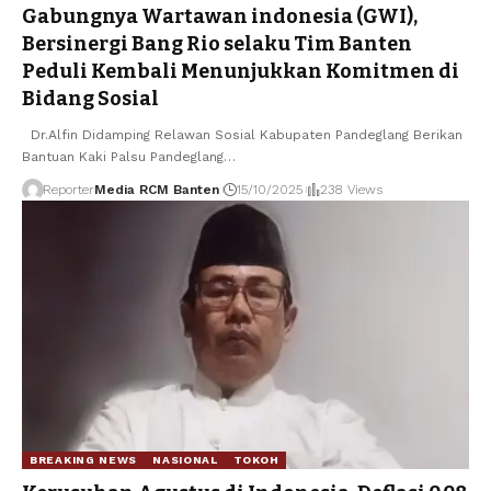
Gabungnya Wartawan indonesia (GWI),
Bersinergi Bang Rio selaku Tim Banten
Peduli Kembali Menunjukkan Komitmen di
Bidang Sosial
Dr.Alfin Didamping Relawan Sosial Kabupaten Pandeglang Berikan
Bantuan Kaki Palsu Pandeglang
…
Reporter
Media RCM Banten
15/10/2025
238 Views
BREAKING NEWS
NASIONAL
TOKOH