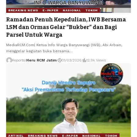
BREAKING NEWS
E-PAPER
NASIONAL
TOKOH
Ramadan Penuh Kepedulian, IWB Bersama
LSM dan Ormas Gelar “Bukber” dan Bagi
Parsel Untuk Warga
MediaRCM.Com| Ketua Info Warga Banyuwangi (IWB), Abi Arbain,
menggelar kegiatan buka bersama
…
Reporter
Heru RCM Jatim
01/03/2026
12.9k Views
ARTIKEL
BREAKING NEWS
E-PAPER
NASIONAL
TOKOH