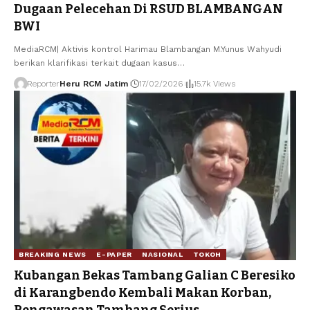
Dugaan Pelecehan Di RSUD BLAMBANGAN
BWI
MediaRCM| Aktivis kontrol Harimau Blambangan M.Yunus Wahyudi
berikan klarifikasi terkait dugaan kasus
…
Reporter
Heru RCM Jatim
17/02/2026
15.7k Views
BREAKING NEWS
E-PAPER
NASIONAL
TOKOH
Kubangan Bekas Tambang Galian C Beresiko
di Karangbendo Kembali Makan Korban,
Pengawasan Tambang Serius