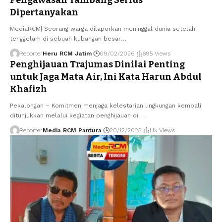
Dipertanyakan
MediaRCM| Seorang warga dilaporkan meninggal dunia setelah
tenggelam di sebuah kubangan besar
…
Reporter
Heru RCM Jatim
09/02/2026
695 Views
Penghijauan Trajumas Dinilai Penting
untuk Jaga Mata Air, Ini Kata Harun Abdul
Khafizh
Pekalongan – Komitmen menjaga kelestarian lingkungan kembali
ditunjukkan melalui kegiatan penghijauan di
…
Reporter
Media RCM Pantura
20/12/2025
1.1k Views