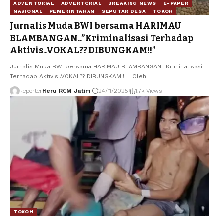
ADVENTORIAL
ADVERTORIAL
BREAKING NEWS
E-PAPER
NASIONAL
PEMERINTAHAN
SEPUTAR DESA
TOKOH
Jurnalis Muda BWI bersama HARIMAU
BLAMBANGAN..”Kriminalisasi Terhadap
Aktivis..VOKAL?? DIBUNGKAM!!”
Jurnalis Muda BWI bersama HARIMAU BLAMBANGAN "Kriminalisasi
Terhadap Aktivis..VOKAL?? DIBUNGKAM!!" Oleh
…
Reporter
Heru RCM Jatim
24/11/2025
1.7k Views
TOKOH