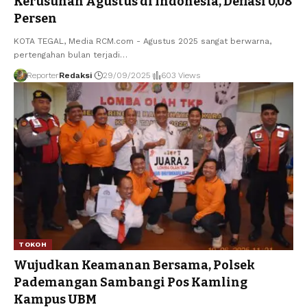
Kerusuhan Agustus di Indonesia, Deflasi 0,08
Persen
KOTA TEGAL, Media RCM.com - Agustus 2025 sangat berwarna,
pertengahan bulan terjadi
…
Reporter
Redaksi
29/09/2025
603 Views
TOKOH
Wujudkan Keamanan Bersama, Polsek
Pademangan Sambangi Pos Kamling
Kampus UBM