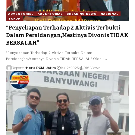
ADVENTORIAL
ADVERTORIAL
BREAKING NEWS
NASIONAL
TOKOH
“Penyekapan Terhadap 2 Aktivis Terbukti
Dalam Persidangan,Mestinya Divonis TIDAK
BERSALAH”
"Penyekapan Terhadap 2 Aktivis Terbukti Dalam
Persidangan,Mestinya Divonis TIDAK BERSALAH" Oleh :
…
Reporter
Heru RCM Jatim
14/12/2025
916 Views