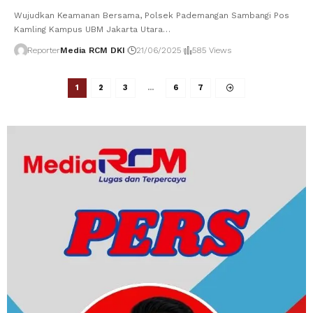
Wujudkan Keamanan Bersama, Polsek Pademangan Sambangi Pos
Kamling Kampus UBM Jakarta Utara
…
Reporter
Media RCM DKI
21/06/2025
585 Views
1
2
3
…
6
7