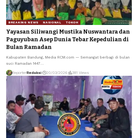
BREAKING NEWS
NASIONAL
TOKOH
Yayasan Siliwangi Mustika Nuswantara dan
Paguyuban Asep Dunia Tebar Kepedulian di
Bulan Ramadan
Kabupaten Bandung, Media RCM.com — Semangat berbagi di bulan
suci Ramadan 1447
…
Reporter
Redaksi
20/03/2026
381 Views