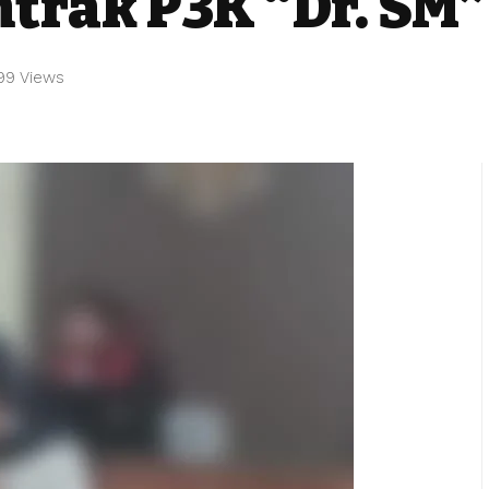
trak P3K “Dr. SM”
99 Views