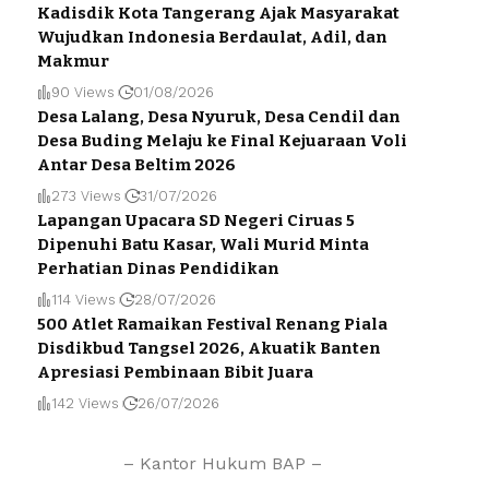
Kadisdik Kota Tangerang Ajak Masyarakat
Wujudkan Indonesia Berdaulat, Adil, dan
Makmur
90 Views
01/08/2026
Desa Lalang, Desa Nyuruk, Desa Cendil dan
Desa Buding Melaju ke Final Kejuaraan Voli
Antar Desa Beltim 2026
273 Views
31/07/2026
Lapangan Upacara SD Negeri Ciruas 5
Dipenuhi Batu Kasar, Wali Murid Minta
Perhatian Dinas Pendidikan
114 Views
28/07/2026
500 Atlet Ramaikan Festival Renang Piala
Disdikbud Tangsel 2026, Akuatik Banten
Apresiasi Pembinaan Bibit Juara
142 Views
26/07/2026
– Kantor Hukum BAP –