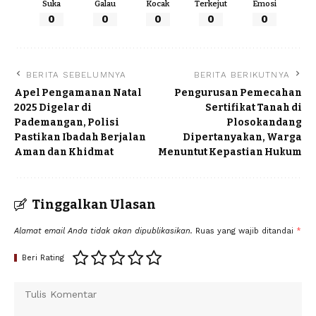
Suka
Galau
Kocak
Terkejut
Emosi
0
0
0
0
0
BERITA SEBELUMNYA
BERITA BERIKUTNYA
Apel Pengamanan Natal
Pengurusan Pemecahan
2025 Digelar di
Sertifikat Tanah di
Pademangan, Polisi
Plosokandang
Pastikan Ibadah Berjalan
Dipertanyakan, Warga
Aman dan Khidmat
Menuntut Kepastian Hukum
Tinggalkan Ulasan
Alamat email Anda tidak akan dipublikasikan.
Ruas yang wajib ditandai
*
Beri Rating