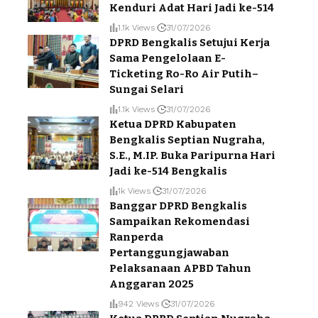
Kenduri Adat Hari Jadi ke-514
1.1k Views
31/07/2026
DPRD Bengkalis Setujui Kerja
Sama Pengelolaan E-
Ticketing Ro-Ro Air Putih–
Sungai Selari
1.1k Views
31/07/2026
Ketua DPRD Kabupaten
Bengkalis Septian Nugraha,
S.E., M.IP. Buka Paripurna Hari
Jadi ke-514 Bengkalis
1k Views
31/07/2026
Banggar DPRD Bengkalis
Sampaikan Rekomendasi
Ranperda
Pertanggungjawaban
Pelaksanaan APBD Tahun
Anggaran 2025
942 Views
31/07/2026