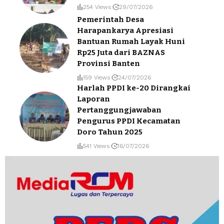
254 Views
29/07/2026
Pemerintah Desa
Harapankarya Apresiasi
Bantuan Rumah Layak Huni
Rp25 Juta dari BAZNAS
Provinsi Banten
159 Views
24/07/2026
Harlah PPDI ke-20 Dirangkai
Laporan
Pertanggungjawaban
Pengurus PPDI Kecamatan
Doro Tahun 2025
541 Views
16/07/2026