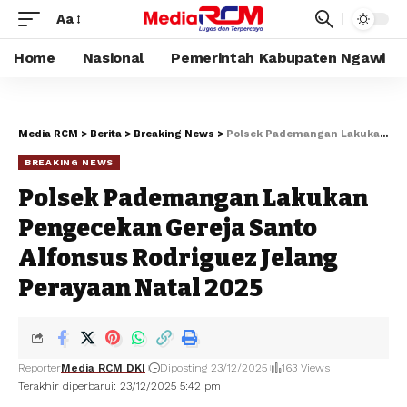
Aa
Home
Nasional
Pemerintah Kabupaten Ngawi
Media RCM
>
Berita
>
Breaking News
>
Polsek Pademangan Lakukan Pengecekan Gereja Santo Alfonsus Rodriguez Jelang Perayaan Natal 2025
BREAKING NEWS
Polsek Pademangan Lakukan
Pengecekan Gereja Santo
Alfonsus Rodriguez Jelang
Perayaan Natal 2025
Reporter
Media RCM DKI
Diposting 23/12/2025
163 Views
Terakhir diperbarui: 23/12/2025 5:42 pm