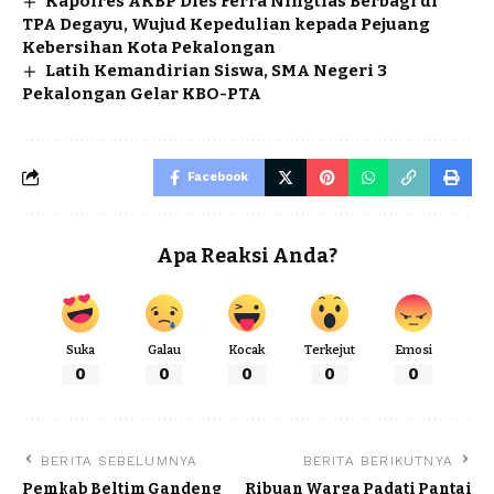
Kapolres AKBP Dies Ferra Ningtias Berbagi di
TPA Degayu, Wujud Kepedulian kepada Pejuang
Kebersihan Kota Pekalongan
Latih Kemandirian Siswa, SMA Negeri 3
Pekalongan Gelar KBO-PTA
Facebook
Apa Reaksi Anda?
Suka
Galau
Kocak
Terkejut
Emosi
0
0
0
0
0
BERITA SEBELUMNYA
BERITA BERIKUTNYA
Pemkab Beltim Gandeng
Ribuan Warga Padati Pantai