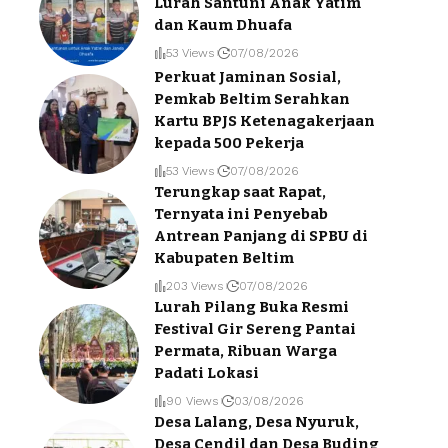
Lurah Santuni Anak Yatim
dan Kaum Dhuafa
53 Views
07/08/2026
Perkuat Jaminan Sosial,
Pemkab Beltim Serahkan
Kartu BPJS Ketenagakerjaan
kepada 500 Pekerja
53 Views
07/08/2026
Terungkap saat Rapat,
Ternyata ini Penyebab
Antrean Panjang di SPBU di
Kabupaten Beltim
203 Views
07/08/2026
Lurah Pilang Buka Resmi
Festival Gir Sereng Pantai
Permata, Ribuan Warga
Padati Lokasi
90 Views
03/08/2026
Desa Lalang, Desa Nyuruk,
Desa Cendil dan Desa Buding