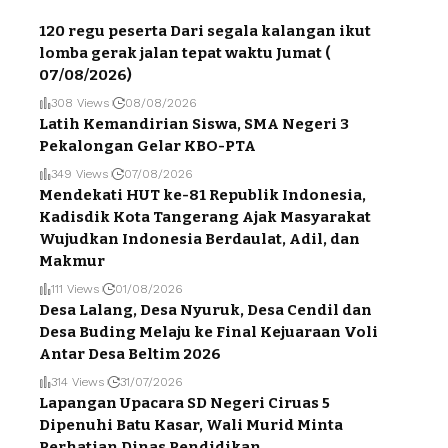
120 regu peserta Dari segala kalangan ikut
lomba gerak jalan tepat waktu Jumat (
07/08/2026)
308 Views
08/08/2026
Latih Kemandirian Siswa, SMA Negeri 3
Pekalongan Gelar KBO-PTA
349 Views
07/08/2026
Mendekati HUT ke-81 Republik Indonesia,
Kadisdik Kota Tangerang Ajak Masyarakat
Wujudkan Indonesia Berdaulat, Adil, dan
Makmur
111 Views
01/08/2026
Desa Lalang, Desa Nyuruk, Desa Cendil dan
Desa Buding Melaju ke Final Kejuaraan Voli
Antar Desa Beltim 2026
314 Views
31/07/2026
Lapangan Upacara SD Negeri Ciruas 5
Dipenuhi Batu Kasar, Wali Murid Minta
Perhatian Dinas Pendidikan