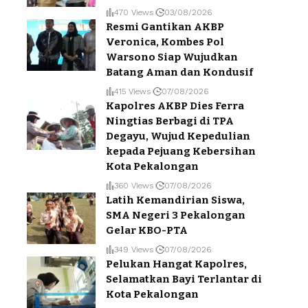
470 Views
03/08/2026
Resmi Gantikan AKBP
Veronica, Kombes Pol
Warsono Siap Wujudkan
Batang Aman dan Kondusif
415 Views
07/08/2026
Kapolres AKBP Dies Ferra
Ningtias Berbagi di TPA
Degayu, Wujud Kepedulian
kepada Pejuang Kebersihan
Kota Pekalongan
360 Views
07/08/2026
Latih Kemandirian Siswa,
SMA Negeri 3 Pekalongan
Gelar KBO-PTA
349 Views
07/08/2026
Pelukan Hangat Kapolres,
Selamatkan Bayi Terlantar di
Kota Pekalongan