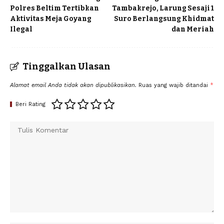
Polres Beltim Tertibkan
Tambakrejo, Larung Sesaji 1
Aktivitas Meja Goyang
Suro Berlangsung Khidmat
Ilegal
dan Meriah
Tinggalkan Ulasan
Alamat email Anda tidak akan dipublikasikan.
Ruas yang wajib ditandai
*
Beri Rating