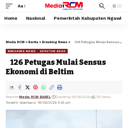
Aa
Home
Nasional
Pemerintah Kabupaten Ngawi
Media RCM
>
Berita
>
Breaking News
>
126 Petugas Mulai Sensus Ekonomi di Beltim
BREAKING NEWS
SEPUTAR DESA
126 Petugas Mulai Sensus
Ekonomi di Beltim
Reporter
Media RCM BABEL
Diposting 18/06/2026
726 Views
Terakhir diperbarui: 18/06/2026 4:25 pm