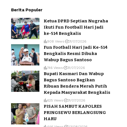
Berita Populer
Ketua DPRD Septian Nugraha
Ikuti Fun Football Hari Jadi
ke-514 Bengkalis
908 Views
31/07/2026
Fun Football Hari Jadi Ke-514
Bengkalis Resmi Dibuka
Wabup Bagus Santoso
746 Views
31/07/2026
Bupati Kasmari Dan Wabup
Bagus Santoso Bagikan
Ribuan Bendera Merah Putih
Kepada Masyarakat Bengkalis
625 Views
31/07/2026
PISAH SAMBUT KAPOLRES
PRINGSEWU BERLANGSUNG
HARU
446 Views
03/08/2026