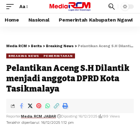
Aa
Home
Nasional
Pemerintah Kabupaten Ngawi
Media RCM
>
Berita
>
Breaking News
>
Pelantikan Aceng S.H Dilantik menjadi anggota DPRD Kota Tasikmalaya
BREAKING NEWS
PEMERINTAHAN
Pelantikan Aceng S.H Dilantik
menjadi anggota DPRD Kota
Tasikmalaya
Reporter
Media RCM JABAR
Diposting 16/12/2025
199 Views
Terakhir diperbarui: 16/12/2025 1:12 pm