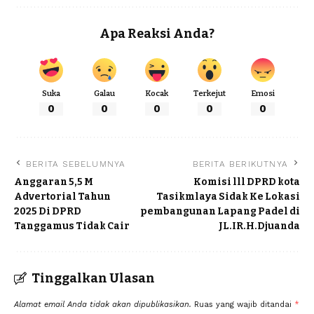
Apa Reaksi Anda?
Suka
Galau
Kocak
Terkejut
Emosi
0
0
0
0
0
BERITA SEBELUMNYA
BERITA BERIKUTNYA
Anggaran 5,5 M
Komisi lll DPRD kota
Advertorial Tahun
Tasikmlaya Sidak Ke Lokasi
2025 Di DPRD
pembangunan Lapang Padel di
Tanggamus Tidak Cair
JL.IR.H.Djuanda
Tinggalkan Ulasan
Alamat email Anda tidak akan dipublikasikan.
Ruas yang wajib ditandai
*