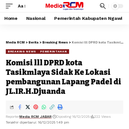
Aa
Home
Nasional
Pemerintah Kabupaten Ngawi
Media RCM
>
Berita
>
Breaking News
>
Komisi lll DPRD kota Tasikmlaya Sidak Ke Lokasi pembangunan Lapang Padel di JL.IR.H.Djuanda
BREAKING NEWS
PEMERINTAHAN
Komisi lll DPRD kota
Tasikmlaya Sidak Ke Lokasi
pembangunan Lapang Padel di
JL.IR.H.Djuanda
Reporter
Media RCM JABAR
Diposting 16/12/2025
222 Views
Terakhir diperbarui: 16/12/2025 1:49 pm