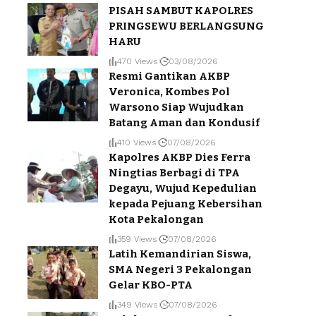
PISAH SAMBUT KAPOLRES
PRINGSEWU BERLANGSUNG
HARU
470 Views
03/08/2026
Resmi Gantikan AKBP
Veronica, Kombes Pol
Warsono Siap Wujudkan
Batang Aman dan Kondusif
410 Views
07/08/2026
Kapolres AKBP Dies Ferra
Ningtias Berbagi di TPA
Degayu, Wujud Kepedulian
kepada Pejuang Kebersihan
Kota Pekalongan
359 Views
07/08/2026
Latih Kemandirian Siswa,
SMA Negeri 3 Pekalongan
Gelar KBO-PTA
349 Views
07/08/2026