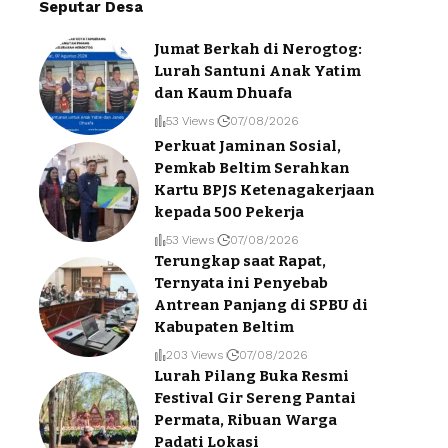
Seputar Desa
Jumat Berkah di Nerogtog:
Lurah Santuni Anak Yatim
dan Kaum Dhuafa
53 Views
07/08/2026
Perkuat Jaminan Sosial,
Pemkab Beltim Serahkan
Kartu BPJS Ketenagakerjaan
kepada 500 Pekerja
53 Views
07/08/2026
Terungkap saat Rapat,
Ternyata ini Penyebab
Antrean Panjang di SPBU di
Kabupaten Beltim
203 Views
07/08/2026
Lurah Pilang Buka Resmi
Festival Gir Sereng Pantai
Permata, Ribuan Warga
Padati Lokasi