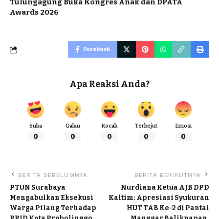
Tulungagung Buka Kongres Anak dan DPATA
Awards 2026
Facebook
Apa Reaksi Anda?
Suka
Galau
Kocak
Terkejut
Emosi
0
0
0
0
0
BERITA SEBELUMNYA
BERITA BERIKUTNYA
PTUN Surabaya
Nurdiana Ketua AJB DPD
Mengabulkan Eksekusi
Kaltim: Apresiasi Syukuran
Warga Pilang Terhadap
HUT TAB Ke-2 di Pantai
PPID Kota Probolinggo
Manggar Balikpapan.