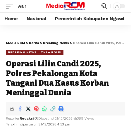
Aa
Home
Nasional
Pemerintah Kabupaten Ngawi
Media RCM
>
Berita
>
Breaking News
>
Operasi Lilin Candi 2025, Polres Pekalongan Kota Tangani Dua Kasus Korban Meninggal Dunia
BREAKING NEWS
TNI – POLRI
Operasi Lilin Candi 2025,
Polres Pekalongan Kota
Tangani Dua Kasus Korban
Meninggal Dunia
Reporter
Redaksi
Diposting 21/12/2025
389 Views
Terakhir diperbarui: 21/12/2025 4:33 pm