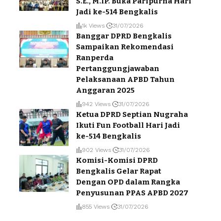
S.E., M.IP. Buka Paripurna Hari
Jadi ke-514 Bengkalis
1k Views
31/07/2026
Banggar DPRD Bengkalis
Sampaikan Rekomendasi
Ranperda
Pertanggungjawaban
Pelaksanaan APBD Tahun
Anggaran 2025
942 Views
31/07/2026
Ketua DPRD Septian Nugraha
Ikuti Fun Football Hari Jadi
ke-514 Bengkalis
902 Views
31/07/2026
Komisi-Komisi DPRD
Bengkalis Gelar Rapat
Dengan OPD dalam Rangka
Penyusunan PPAS APBD 2027
855 Views
31/07/2026