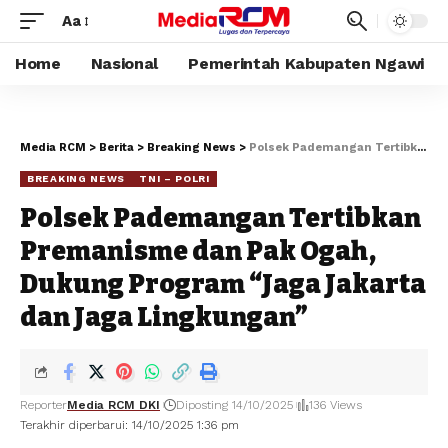
Aa
Home
Nasional
Pemerintah Kabupaten Ngawi
Media RCM
>
Berita
>
Breaking News
>
Polsek Pademangan Tertibkan Premanisme dan Pak Ogah, Dukung Program “Jaga Jakarta dan Jaga Lingkungan”
BREAKING NEWS
TNI – POLRI
Polsek Pademangan Tertibkan
Premanisme dan Pak Ogah,
Dukung Program “Jaga Jakarta
dan Jaga Lingkungan”
Reporter
Media RCM DKI
Diposting 14/10/2025
136 Views
Terakhir diperbarui: 14/10/2025 1:36 pm