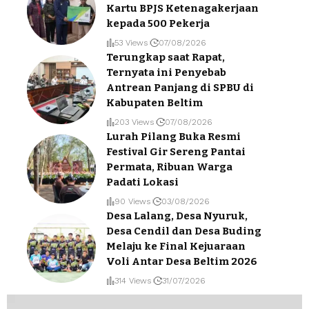
Kartu BPJS Ketenagakerjaan
kepada 500 Pekerja
53 Views
07/08/2026
Terungkap saat Rapat,
Ternyata ini Penyebab
Antrean Panjang di SPBU di
Kabupaten Beltim
203 Views
07/08/2026
Lurah Pilang Buka Resmi
Festival Gir Sereng Pantai
Permata, Ribuan Warga
Padati Lokasi
90 Views
03/08/2026
Desa Lalang, Desa Nyuruk,
Desa Cendil dan Desa Buding
Melaju ke Final Kejuaraan
Voli Antar Desa Beltim 2026
314 Views
31/07/2026