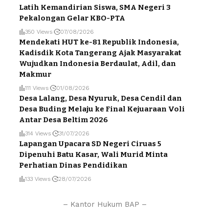
Latih Kemandirian Siswa, SMA Negeri 3
Pekalongan Gelar KBO-PTA
350 Views
07/08/2026
Mendekati HUT ke-81 Republik Indonesia,
Kadisdik Kota Tangerang Ajak Masyarakat
Wujudkan Indonesia Berdaulat, Adil, dan
Makmur
111 Views
01/08/2026
Desa Lalang, Desa Nyuruk, Desa Cendil dan
Desa Buding Melaju ke Final Kejuaraan Voli
Antar Desa Beltim 2026
314 Views
31/07/2026
Lapangan Upacara SD Negeri Ciruas 5
Dipenuhi Batu Kasar, Wali Murid Minta
Perhatian Dinas Pendidikan
133 Views
28/07/2026
– Kantor Hukum BAP –