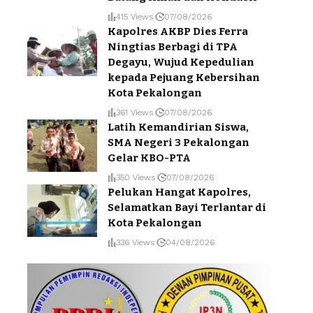
415 Views
07/08/2026
Kapolres AKBP Dies Ferra
Ningtias Berbagi di TPA
Degayu, Wujud Kepedulian
kepada Pejuang Kebersihan
Kota Pekalongan
361 Views
07/08/2026
Latih Kemandirian Siswa,
SMA Negeri 3 Pekalongan
Gelar KBO-PTA
350 Views
07/08/2026
Pelukan Hangat Kapolres,
Selamatkan Bayi Terlantar di
Kota Pekalongan
336 Views
04/08/2026