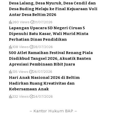
Desa Lalang, Desa Nyuruk, Desa Cendil dan
Desa Buding Melaju ke Final Kejuaraan Voli
Antar Desa Beltim 2026
260 Views
31/07/2026
Lapangan Upacara SD Negeri Ciruas 5
Dipenuhi Batu Kasar, Wali Murid Minta
Perhatian Dinas Pendidikan
108 Views
28/07/2026
500 Atlet Ramaikan Festival Renang Piala
Disdikbud Tangsel 2026, Akuatik Banten
Apresiasi Pembinaan Bibit Juara
135 Views
26/07/2026
Hari Anak Nasional 2026 di Beltim
Hadirkan Ruang Kreativitas dan
Kebersamaan Anak
332 Views
24/07/2026
– Kantor Hukum BAP –