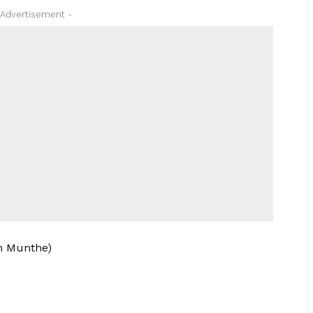
 Advertisement -
h Munthe)