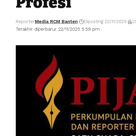
Profesi
Reporter
Media RCM Banten
Diposting 22/11/2025
2
Terakhir diperbarui: 22/11/2025 5:59 pm