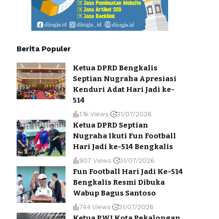
Berita Populer
Ketua DPRD Bengkalis
Septian Nugraha Apresiasi
Kenduri Adat Hari Jadi ke-
514
1.1k Views
31/07/2026
Ketua DPRD Septian
Nugraha Ikuti Fun Football
Hari Jadi ke-514 Bengkalis
907 Views
31/07/2026
Fun Football Hari Jadi Ke-514
Bengkalis Resmi Dibuka
Wabup Bagus Santoso
744 Views
31/07/2026
Ketua PWI Kota Pekalongan