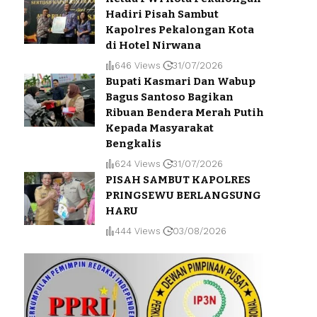
Hadiri Pisah Sambut
Kapolres Pekalongan Kota
di Hotel Nirwana
646 Views
31/07/2026
Bupati Kasmari Dan Wabup
Bagus Santoso Bagikan
Ribuan Bendera Merah Putih
Kepada Masyarakat
Bengkalis
624 Views
31/07/2026
PISAH SAMBUT KAPOLRES
PRINGSEWU BERLANGSUNG
HARU
444 Views
03/08/2026