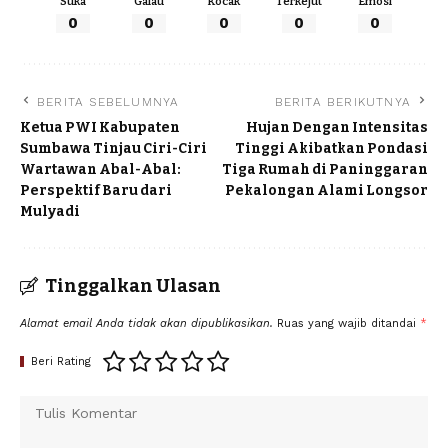
Suka
Galau
Kocak
Terkejut
Emosi
0
0
0
0
0
BERITA SEBELUMNYA
BERITA BERIKUTNYA
Ketua PWI Kabupaten
Hujan Dengan Intensitas
Sumbawa Tinjau Ciri-Ciri
Tinggi Akibatkan Pondasi
Wartawan Abal-Abal:
Tiga Rumah di Paninggaran
Perspektif Baru dari
Pekalongan Alami Longsor
Mulyadi
Tinggalkan Ulasan
Alamat email Anda tidak akan dipublikasikan.
Ruas yang wajib ditandai
*
Beri Rating