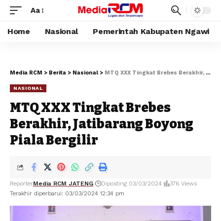
Aa
Home
Nasional
Pemerintah Kabupaten Ngawi
Media RCM
>
Berita
>
Nasional
>
MTQ XXX Tingkat Brebes Berakhir, Jatibarang Boyong Piala Bergilir
NASIONAL
MTQ XXX Tingkat Brebes
Berakhir, Jatibarang Boyong
Piala Bergilir
Reporter
Media RCM JATENG
Diposting 03/03/2024
376 Views
Terakhir diperbarui: 03/03/2024 12:34 pm