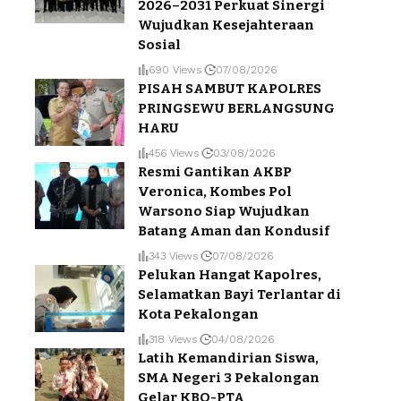
2026–2031 Perkuat Sinergi
Wujudkan Kesejahteraan
Sosial
690 Views
07/08/2026
PISAH SAMBUT KAPOLRES
PRINGSEWU BERLANGSUNG
HARU
456 Views
03/08/2026
Resmi Gantikan AKBP
Veronica, Kombes Pol
Warsono Siap Wujudkan
Batang Aman dan Kondusif
343 Views
07/08/2026
Pelukan Hangat Kapolres,
Selamatkan Bayi Terlantar di
Kota Pekalongan
318 Views
04/08/2026
Latih Kemandirian Siswa,
SMA Negeri 3 Pekalongan
Gelar KBO-PTA