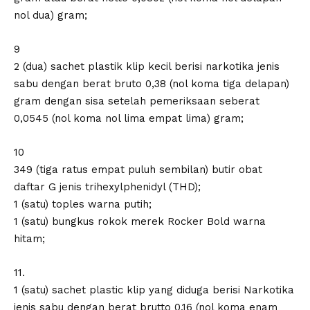
nol dua) gram;
9
2 (dua) sachet plastik klip kecil berisi narkotika jenis
sabu dengan berat bruto 0,38 (nol koma tiga delapan)
gram dengan sisa setelah pemeriksaan seberat
0,0545 (nol koma nol lima empat lima) gram;
10
349 (tiga ratus empat puluh sembilan) butir obat
daftar G jenis trihexylphenidyl (THD);
1 (satu) toples warna putih;
1 (satu) bungkus rokok merek Rocker Bold warna
hitam;
11.
1 (satu) sachet plastic klip yang diduga berisi Narkotika
jenis sabu dengan berat brutto 0,16 (nol koma enam