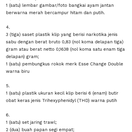
1 (satu) lembar gambar/foto bangkai ayam jantan
berwarna merah bercampur hitam dan putih.
4.
3 (tiga) saset plastik klip yang berisi narkotika jenis
sabu dengan berat bruto 0,83 (nol koma delapan tiga)
gram atau berat netto 0,1638 (nol koma satu enam tiga
delapan) gram;
1 (satu) pembungkus rokok merk Esse Change Double
warna biru
5.
1 (satu) plastik ukuran kecil klip berisi 6 (enam) butir
obat keras jenis Trihexyphenidyl (THD) warna putih
6.
1 (satu) set jaring trawl;
2 (dua) buah papan segi empat;