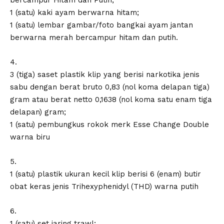
bercampur Hitam dan Putih;
1 (satu) kaki ayam berwarna hitam;
1 (satu) lembar gambar/foto bangkai ayam jantan
berwarna merah bercampur hitam dan putih.
4.
3 (tiga) saset plastik klip yang berisi narkotika jenis
sabu dengan berat bruto 0,83 (nol koma delapan tiga)
gram atau berat netto 0,1638 (nol koma satu enam tiga
delapan) gram;
1 (satu) pembungkus rokok merk Esse Change Double
warna biru
5.
1 (satu) plastik ukuran kecil klip berisi 6 (enam) butir
obat keras jenis Trihexyphenidyl (THD) warna putih
6.
1 (satu) set jaring trawl;