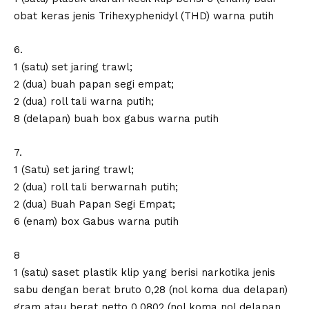
obat keras jenis Trihexyphenidyl (THD) warna putih
6.
1 (satu) set jaring trawl;
2 (dua) buah papan segi empat;
2 (dua) roll tali warna putih;
8 (delapan) buah box gabus warna putih
7.
1 (Satu) set jaring trawl;
2 (dua) roll tali berwarnah putih;
2 (dua) Buah Papan Segi Empat;
6 (enam) box Gabus warna putih
8
1 (satu) saset plastik klip yang berisi narkotika jenis
sabu dengan berat bruto 0,28 (nol koma dua delapan)
gram atau berat netto 0,0802 (nol koma nol delapan