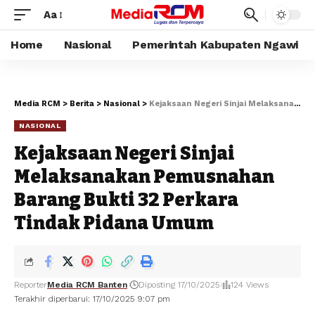
Aa
Home
Nasional
Pemerintah Kabupaten Ngawi
Media RCM
>
Berita
>
Nasional
>
Kejaksaan Negeri Sinjai Melaksanakan Pemusnahan Barang Bukti 32 Perkara Tindak Pidana Umum
NASIONAL
Kejaksaan Negeri Sinjai
Melaksanakan Pemusnahan
Barang Bukti 32 Perkara
Tindak Pidana Umum
Reporter
Media RCM Banten
Diposting 17/10/2025
124 Views
Terakhir diperbarui: 17/10/2025 9:07 pm