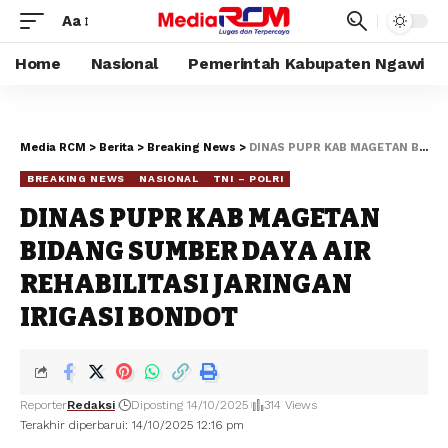
Aa
Home
Nasional
Pemerintah Kabupaten Ngawi
Media RCM
>
Berita
>
Breaking News
>
DINAS PUPR KAB MAGETAN BIDANG SUMBER DAYA AIR REHABILITASI JARINGAN IRIGASI BONDOT
BREAKING NEWS
NASIONAL
TNI – POLRI
DINAS PUPR KAB MAGETAN
BIDANG SUMBER DAYA AIR
REHABILITASI JARINGAN
IRIGASI BONDOT
Reporter
Redaksi
Diposting 14/10/2025
314 Views
Terakhir diperbarui: 14/10/2025 12:16 pm