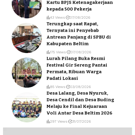
Kartu BPJS Ketenagakerjaan
kepada 500 Pekerja
43 Views
07/08/2026
Terungkap saat Rapat,
Ternyata ini Penyebab
Antrean Panjang di SPBU di
Kabupaten Beltim
175 Views
07/08/2026
Lurah Pilang Buka Resmi
Festival Gir Sereng Pantai
Permata, Ribuan Warga
Padati Lokasi
85 Views
03/08/2026
Desa Lalang, Desa Nyuruk,
Desa Cendil dan Desa Buding
Melaju ke Final Kejuaraan
Voli Antar Desa Beltim 2026
297 Views
31/07/2026