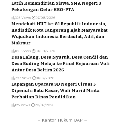
Latih Kemandirian Siswa, SMA Negeri 3
Pekalongan Gelar KBO-PTA
325 Views
07/08/2026
Mendekati HUT ke-81 Republik Indonesia,
Kadisdik Kota Tangerang Ajak Masyarakat
Wujudkan Indonesia Berdaulat, Adil, dan
Makmur
106 Views
01/08/2026
Desa Lalang, Desa Nyuruk, Desa Cendil dan
Desa Buding Melaju ke Final Kejuaraan Voli
Antar Desa Beltim 2026
297 Views
31/07/2026
Lapangan Upacara SD Negeri Ciruas 5
Dipenuhi Batu Kasar, Wali Murid Minta
Perhatian Dinas Pendidikan
125 Views
28/07/2026
– Kantor Hukum BAP –