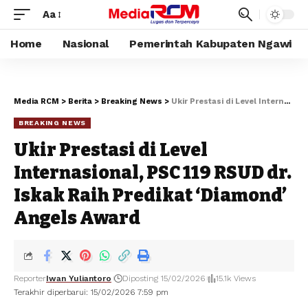
Aa
Home
Nasional
Pemerintah Kabupaten Ngawi
Media RCM
>
Berita
>
Breaking News
>
Ukir Prestasi di Level Internasional, PSC 119 RSUD dr. Iskak Raih Predikat ‘Diamond’ Angels Award
BREAKING NEWS
Ukir Prestasi di Level
Internasional, PSC 119 RSUD dr.
Iskak Raih Predikat ‘Diamond’
Angels Award
Reporter
Iwan Yuliantoro
Diposting 15/02/2026
15.1k Views
Terakhir diperbarui: 15/02/2026 7:59 pm