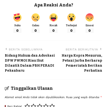
Apa Reaksi Anda?
Suka
Galau
Kocak
Terkejut
Emosi
0
0
0
0
0
BERITA SEBELUMNYA
BERITA BERIKUTNYA
Bidang Hukum dan Advokasi
Harga Kopra Menurun,
DPW PWMOI Riau Ikut
Petani Jarba Berharap
Dilantik Dalam PBH PERADI
Pemerintah Berikan
Pekanbaru
Perhatian
Tinggalkan Ulasan
Alamat email Anda tidak akan dipublikasikan.
Ruas yang wajib ditandai
*
Beri Rating