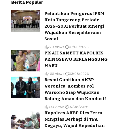
Berita Populer
Pelantikan Pengurus IPSM
Kota Tangerang Periode
2026–2031 Perkuat Sinergi
Wujudkan Kesejahteraan
Sosial
720 Views
07/08/2026
PISAH SAMBUT KAPOLRES
PRINGSEWU BERLANGSUNG
HARU
466 Views
03/08/2026
Resmi Gantikan AKBP
Veronica, Kombes Pol
Warsono Siap Wujudkan
Batang Aman dan Kondusif
393 Views
07/08/2026
Kapolres AKBP Dies Ferra
Ningtias Berbagi di TPA
Degayu, Wujud Kepedulian