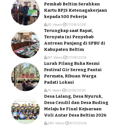
Pemkab Beltim Serahkan
Kartu BPJS Ketenagakerjaan
kepada 500 Pekerja
30 Views
07/08/2026
Terungkap saat Rapat,
Ternyata ini Penyebab
Antrean Panjang di SPBU di
Kabupaten Beltim
157 Views
07/08/2026
Lurah Pilang Buka Resmi
Festival Gir Sereng Pantai
Permata, Ribuan Warga
Padati Lokasi
75 Views
03/08/2026
Desa Lalang, Desa Nyuruk,
Desa Cendil dan Desa Buding
Melaju ke Final Kejuaraan
Voli Antar Desa Beltim 2026
280 Views
31/07/2026