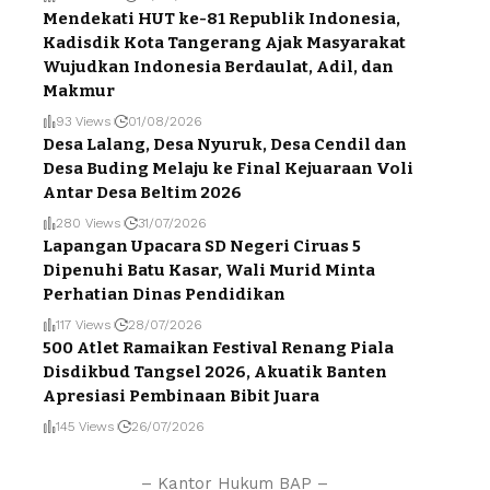
Mendekati HUT ke-81 Republik Indonesia,
Kadisdik Kota Tangerang Ajak Masyarakat
Wujudkan Indonesia Berdaulat, Adil, dan
Makmur
93 Views
01/08/2026
Desa Lalang, Desa Nyuruk, Desa Cendil dan
Desa Buding Melaju ke Final Kejuaraan Voli
Antar Desa Beltim 2026
280 Views
31/07/2026
Lapangan Upacara SD Negeri Ciruas 5
Dipenuhi Batu Kasar, Wali Murid Minta
Perhatian Dinas Pendidikan
117 Views
28/07/2026
500 Atlet Ramaikan Festival Renang Piala
Disdikbud Tangsel 2026, Akuatik Banten
Apresiasi Pembinaan Bibit Juara
145 Views
26/07/2026
– Kantor Hukum BAP –