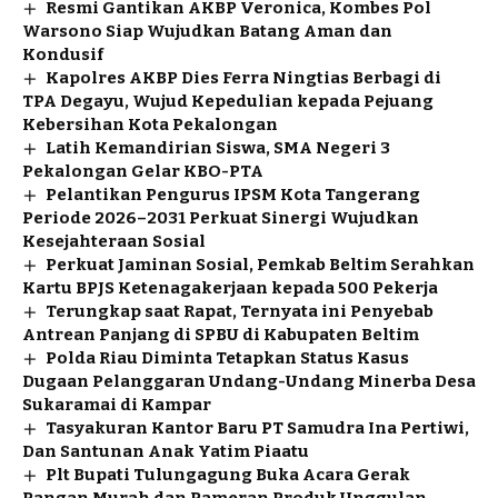
Resmi Gantikan AKBP Veronica, Kombes Pol
Warsono Siap Wujudkan Batang Aman dan
Kondusif
Kapolres AKBP Dies Ferra Ningtias Berbagi di
TPA Degayu, Wujud Kepedulian kepada Pejuang
Kebersihan Kota Pekalongan
Latih Kemandirian Siswa, SMA Negeri 3
Pekalongan Gelar KBO-PTA
Pelantikan Pengurus IPSM Kota Tangerang
Periode 2026–2031 Perkuat Sinergi Wujudkan
Kesejahteraan Sosial
Perkuat Jaminan Sosial, Pemkab Beltim Serahkan
Kartu BPJS Ketenagakerjaan kepada 500 Pekerja
Terungkap saat Rapat, Ternyata ini Penyebab
Antrean Panjang di SPBU di Kabupaten Beltim
Polda Riau Diminta Tetapkan Status Kasus
Dugaan Pelanggaran Undang-Undang Minerba Desa
Sukaramai di Kampar
Tasyakuran Kantor Baru PT Samudra Ina Pertiwi,
Dan Santunan Anak Yatim Piaatu
Plt Bupati Tulungagung Buka Acara Gerak
Pangan Murah dan Pameran Produk Unggulan