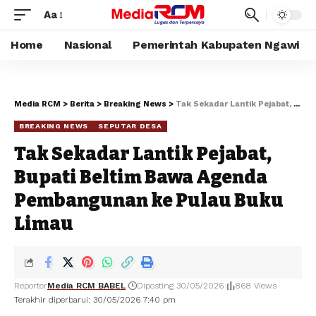
Aa
Home
Nasional
Pemerintah Kabupaten Ngawi
Media RCM
>
Berita
>
Breaking News
>
Tak Sekadar Lantik Pejabat, Bupati Beltim Bawa Agenda Pembangunan ke Pulau Buku Limau
BREAKING NEWS
SEPUTAR DESA
Tak Sekadar Lantik Pejabat,
Bupati Beltim Bawa Agenda
Pembangunan ke Pulau Buku
Limau
Reporter
Media RCM BABEL
Diposting 30/05/2026
868 Views
Terakhir diperbarui: 30/05/2026 7:40 pm