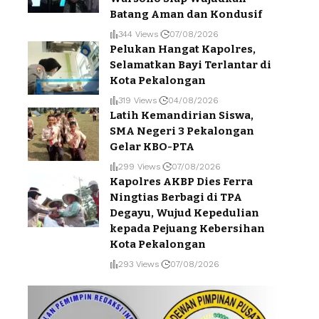
Batang Aman dan Kondusif
344 Views
07/08/2026
Pelukan Hangat Kapolres,
Selamatkan Bayi Terlantar di
Kota Pekalongan
319 Views
04/08/2026
Latih Kemandirian Siswa,
SMA Negeri 3 Pekalongan
Gelar KBO-PTA
299 Views
07/08/2026
Kapolres AKBP Dies Ferra
Ningtias Berbagi di TPA
Degayu, Wujud Kepedulian
kepada Pejuang Kebersihan
Kota Pekalongan
293 Views
07/08/2026