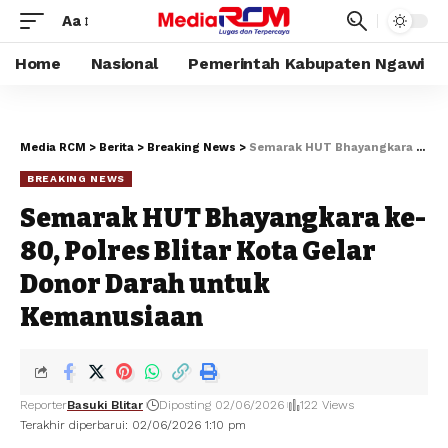
Aa
Home
Nasional
Pemerintah Kabupaten Ngawi
Media RCM
>
Berita
>
Breaking News
>
Semarak HUT Bhayangkara ke-80, Polres Blitar Kota Gelar Donor Darah untuk Kemanusiaan
BREAKING NEWS
Semarak HUT Bhayangkara ke-
80, Polres Blitar Kota Gelar
Donor Darah untuk
Kemanusiaan
Reporter
Basuki Blitar
Diposting 02/06/2026
122 Views
Terakhir diperbarui: 02/06/2026 1:10 pm