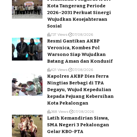
Kota Tangerang Periode
2026–2031 Perkuat Sinergi
Wujudkan Kesejahteraan
Sosial
737 Views
07/08/2026
Resmi Gantikan AKBP
Veronica, Kombes Pol
Warsono Siap Wujudkan
Batang Aman dan Kondusif
421 Views
07/08/2026
Kapolres AKBP Dies Ferra
Ningtias Berbagi di TPA
Degayu, Wujud Kepedulian
kepada Pejuang Kebersihan
Kota Pekalongan
368 Views
07/08/2026
Latih Kemandirian Siswa,
SMA Negeri 3 Pekalongan
Gelar KBO-PTA