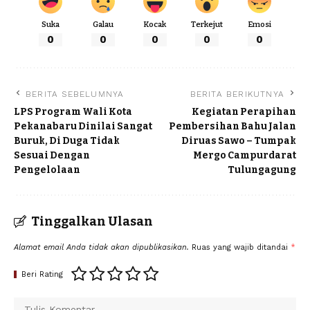
Suka
Galau
Kocak
Terkejut
Emosi
0
0
0
0
0
BERITA SEBELUMNYA
BERITA BERIKUTNYA
LPS Program Wali Kota
Kegiatan Perapihan
Pekanabaru Dinilai Sangat
Pembersihan Bahu Jalan
Buruk, Di Duga Tidak
Diruas Sawo – Tumpak
Sesuai Dengan
Mergo Campurdarat
Pengelolaan
Tulungagung
Tinggalkan Ulasan
Alamat email Anda tidak akan dipublikasikan.
Ruas yang wajib ditandai
*
Beri Rating