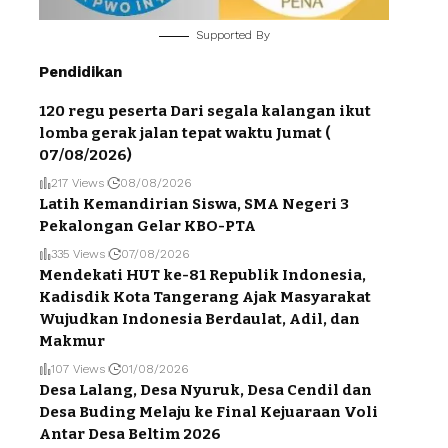
Supported By
Pendidikan
120 regu peserta Dari segala kalangan ikut
lomba gerak jalan tepat waktu Jumat (
07/08/2026)
217 Views
08/08/2026
Latih Kemandirian Siswa, SMA Negeri 3
Pekalongan Gelar KBO-PTA
335 Views
07/08/2026
Mendekati HUT ke-81 Republik Indonesia,
Kadisdik Kota Tangerang Ajak Masyarakat
Wujudkan Indonesia Berdaulat, Adil, dan
Makmur
107 Views
01/08/2026
Desa Lalang, Desa Nyuruk, Desa Cendil dan
Desa Buding Melaju ke Final Kejuaraan Voli
Antar Desa Beltim 2026