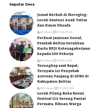
Seputar Desa
Jumat Berkah di Nerogtog:
Lurah Santuni Anak Yatim
dan Kaum Dhuafa
46 Views
07/08/2026
Perkuat Jaminan Sosial,
Pemkab Beltim Serahkan
Kartu BPJS Ketenagakerjaan
kepada 500 Pekerja
45 Views
07/08/2026
Terungkap saat Rapat,
Ternyata ini Penyebab
Antrean Panjang di SPBU di
Kabupaten Beltim
186 Views
07/08/2026
Lurah Pilang Buka Resmi
Festival Gir Sereng Pantai
Permata, Ribuan Warga