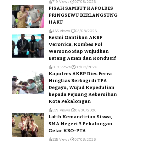
719 Views
07/08/2026
PISAH SAMBUT KAPOLRES
PRINGSEWU BERLANGSUNG
HARU
465 Views
03/08/2026
Resmi Gantikan AKBP
Veronica, Kombes Pol
Warsono Siap Wujudkan
Batang Aman dan Kondusif
388 Views
07/08/2026
Kapolres AKBP Dies Ferra
Ningtias Berbagi di TPA
Degayu, Wujud Kepedulian
kepada Pejuang Kebersihan
Kota Pekalongan
339 Views
07/08/2026
Latih Kemandirian Siswa,
SMA Negeri 3 Pekalongan
Gelar KBO-PTA
335 Views
07/08/2026