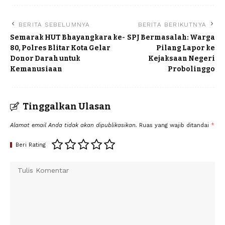
BERITA SEBELUMNYA
BERITA BERIKUTNYA
Semarak HUT Bhayangkara ke-
SPJ Bermasalah: Warga
80, Polres Blitar Kota Gelar
Pilang Lapor ke
Donor Darah untuk
Kejaksaan Negeri
Kemanusiaan
Probolinggo
Tinggalkan Ulasan
Alamat email Anda tidak akan dipublikasikan.
Ruas yang wajib ditandai
*
Beri Rating