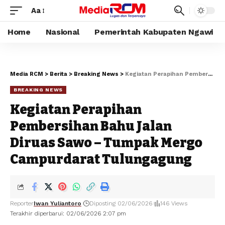
Aa
Home
Nasional
Pemerintah Kabupaten Ngawi
Media RCM
>
Berita
>
Breaking News
>
Kegiatan Perapihan Pembersihan Bahu Jalan Diruas Sawo – Tumpak Mergo Campurdarat Tulungagung
BREAKING NEWS
Kegiatan Perapihan
Pembersihan Bahu Jalan
Diruas Sawo – Tumpak Mergo
Campurdarat Tulungagung
Reporter
Iwan Yuliantoro
Diposting 02/06/2026
146 Views
Terakhir diperbarui: 02/06/2026 2:07 pm