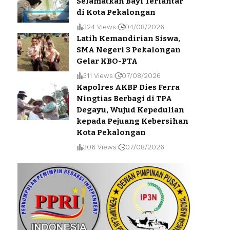
Selamatkan Bayi Terlantar
di Kota Pekalongan
324 Views
04/08/2026
Latih Kemandirian Siswa,
SMA Negeri 3 Pekalongan
Gelar KBO-PTA
311 Views
07/08/2026
Kapolres AKBP Dies Ferra
Ningtias Berbagi di TPA
Degayu, Wujud Kepedulian
kepada Pejuang Kebersihan
Kota Pekalongan
306 Views
07/08/2026