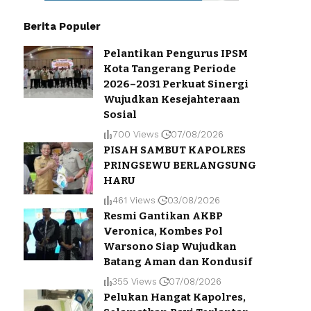
Berita Populer
Pelantikan Pengurus IPSM
Kota Tangerang Periode
2026–2031 Perkuat Sinergi
Wujudkan Kesejahteraan
Sosial
700 Views
07/08/2026
PISAH SAMBUT KAPOLRES
PRINGSEWU BERLANGSUNG
HARU
461 Views
03/08/2026
Resmi Gantikan AKBP
Veronica, Kombes Pol
Warsono Siap Wujudkan
Batang Aman dan Kondusif
355 Views
07/08/2026
Pelukan Hangat Kapolres,