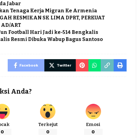
da Jabar
kan Tenaga Kerja Migran Ke Armenia
GAH RESMIKAN SK LIMA DPRT, PERKUAT
 AD/ART
un Football Hari Jadi ke-514 Bengkalis
gkalis Resmi Dibuka Wabup Bagus Santoso
Facebook
Twitter
ksi Anda?
ocak
Terkejut
Emosi
0
0
0