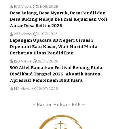
100 Views
01/08/2026
Desa Lalang, Desa Nyuruk, Desa Cendil dan
Desa Buding Melaju ke Final Kejuaraan Voli
Antar Desa Beltim 2026
287 Views
31/07/2026
Lapangan Upacara SD Negeri Ciruas 5
Dipenuhi Batu Kasar, Wali Murid Minta
Perhatian Dinas Pendidikan
120 Views
28/07/2026
500 Atlet Ramaikan Festival Renang Piala
Disdikbud Tangsel 2026, Akuatik Banten
Apresiasi Pembinaan Bibit Juara
149 Views
26/07/2026
– Kantor Hukum BAP –