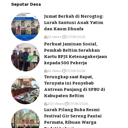
Seputar Desa
Jumat Berkah di Nerogtog:
Lurah Santuni Anak Yatim
dan Kaum Dhuafa
53 Views
07/08/2026
Perkuat Jaminan Sosial,
Pemkab Beltim Serahkan
Kartu BPJS Ketenagakerjaan
kepada 500 Pekerja
53 Views
07/08/2026
Terungkap saat Rapat,
Ternyata ini Penyebab
Antrean Panjang di SPBU di
Kabupaten Beltim
203 Views
07/08/2026
Lurah Pilang Buka Resmi
Festival Gir Sereng Pantai
Permata, Ribuan Warga