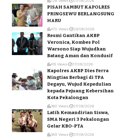
728 Views
07/08/2026
PISAH SAMBUT KAPOLRES
PRINGSEWU BERLANGSUNG
HARU
470 Views
03/08/2026
Resmi Gantikan AKBP
Veronica, Kombes Pol
Warsono Siap Wujudkan
Batang Aman dan Kondusif
415 Views
07/08/2026
Kapolres AKBP Dies Ferra
Ningtias Berbagi di TPA
Degayu, Wujud Kepedulian
kepada Pejuang Kebersihan
Kota Pekalongan
360 Views
07/08/2026
Latih Kemandirian Siswa,
SMA Negeri 3 Pekalongan
Gelar KBO-PTA
349 Views
07/08/2026