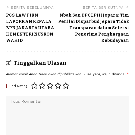
BERITA SEBELUMNYA
BERITA BERIKUTNYA
P&S LAW FIRM
Mbah San DPC LPHI Jepara: Tim
LAPORKAN KEPALA
Penilai Disparbud Jepara Tidak
BPN JAKARTA UTARA
Transparan dalam Seleksi
KE MENTERI NUSRON
Penerima Penghargaan
WAHID
Kebudayaan
Tinggalkan Ulasan
Alamat email Anda tidak akan dipublikasikan.
Ruas yang wajib ditandai
*
Beri Rating