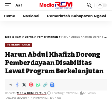
Aa
Home
Nasional
Pemerintah Kabupaten Ngawi
Media RCM
>
Berita
>
Pemerintahan
>
Harun Abdul Khafizh Dorong Pemberdayaan Disabilitas Lewat Program Berkelanjutan
PEMERINTAHAN
Harun Abdul Khafizh Dorong
Pemberdayaan Disabilitas
Lewat Program Berkelanjutan
Reporter
Media RCM Pantura
Diposting 17/12/2025
171 Views
Terakhir diperbarui: 20/12/2025 6:27 am