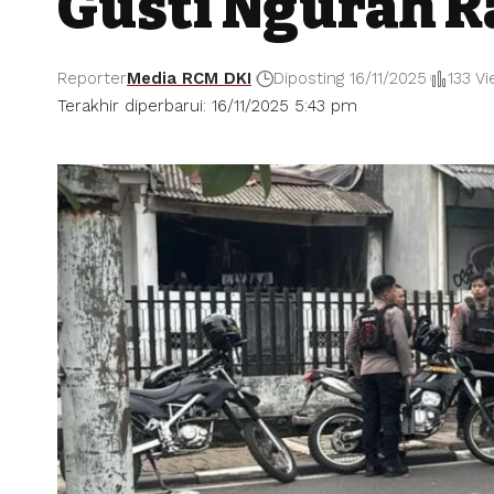
Gusti Ngurah R
Reporter
Media RCM DKI
Diposting 16/11/2025
133 V
Terakhir diperbarui: 16/11/2025 5:43 pm