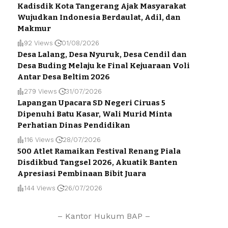
Kadisdik Kota Tangerang Ajak Masyarakat
Wujudkan Indonesia Berdaulat, Adil, dan
Makmur
92 Views
01/08/2026
Desa Lalang, Desa Nyuruk, Desa Cendil dan
Desa Buding Melaju ke Final Kejuaraan Voli
Antar Desa Beltim 2026
279 Views
31/07/2026
Lapangan Upacara SD Negeri Ciruas 5
Dipenuhi Batu Kasar, Wali Murid Minta
Perhatian Dinas Pendidikan
116 Views
28/07/2026
500 Atlet Ramaikan Festival Renang Piala
Disdikbud Tangsel 2026, Akuatik Banten
Apresiasi Pembinaan Bibit Juara
144 Views
26/07/2026
– Kantor Hukum BAP –