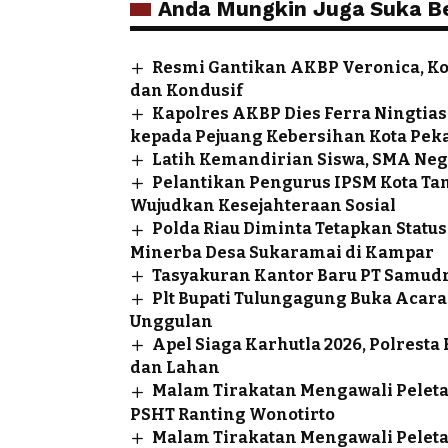
Anda Mungkin Juga Suka Ber
Resmi Gantikan AKBP Veronica, K
dan Kondusif
Kapolres AKBP Dies Ferra Ningtias
kepada Pejuang Kebersihan Kota Pek
Latih Kemandirian Siswa, SMA Neg
Pelantikan Pengurus IPSM Kota Ta
Wujudkan Kesejahteraan Sosial
Polda Riau Diminta Tetapkan Sta
Minerba Desa Sukaramai di Kampar
Tasyakuran Kantor Baru PT Samudr
Plt Bupati Tulungagung Buka Aca
Unggulan
Apel Siaga Karhutla 2026, Polrest
dan Lahan
Malam Tirakatan Mengawali Pele
PSHT Ranting Wonotirto
Malam Tirakatan Mengawali Pele