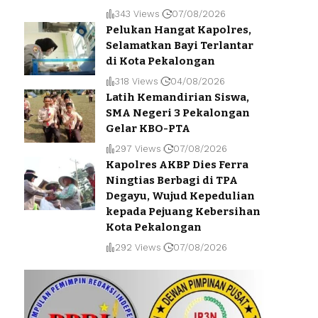
343 Views
07/08/2026
Pelukan Hangat Kapolres,
Selamatkan Bayi Terlantar
di Kota Pekalongan
318 Views
04/08/2026
Latih Kemandirian Siswa,
SMA Negeri 3 Pekalongan
Gelar KBO-PTA
297 Views
07/08/2026
Kapolres AKBP Dies Ferra
Ningtias Berbagi di TPA
Degayu, Wujud Kepedulian
kepada Pejuang Kebersihan
Kota Pekalongan
292 Views
07/08/2026