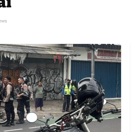
ai
iews