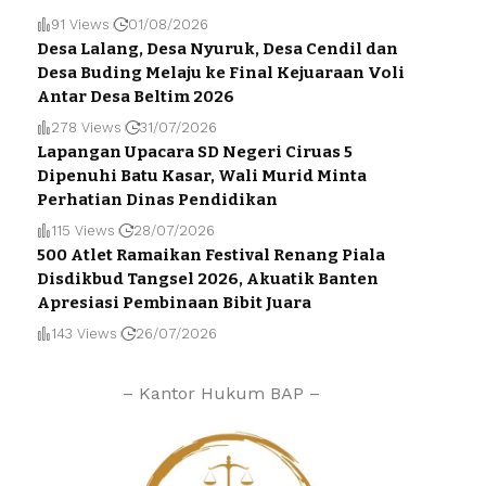
91 Views
01/08/2026
Desa Lalang, Desa Nyuruk, Desa Cendil dan
Desa Buding Melaju ke Final Kejuaraan Voli
Antar Desa Beltim 2026
278 Views
31/07/2026
Lapangan Upacara SD Negeri Ciruas 5
Dipenuhi Batu Kasar, Wali Murid Minta
Perhatian Dinas Pendidikan
115 Views
28/07/2026
500 Atlet Ramaikan Festival Renang Piala
Disdikbud Tangsel 2026, Akuatik Banten
Apresiasi Pembinaan Bibit Juara
143 Views
26/07/2026
– Kantor Hukum BAP –