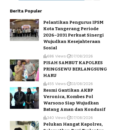
Berita Populer
Pelantikan Pengurus IPSM
Kota Tangerang Periode
2026–2031 Perkuat Sinergi
Wujudkan Kesejahteraan
Sosial
686 Views
07/08/2026
PISAH SAMBUT KAPOLRES
PRINGSEWU BERLANGSUNG
HARU
455 Views
03/08/2026
Resmi Gantikan AKBP
Veronica, Kombes Pol
Warsono Siap Wujudkan
Batang Aman dan Kondusif
340 Views
07/08/2026
Pelukan Hangat Kapolres,