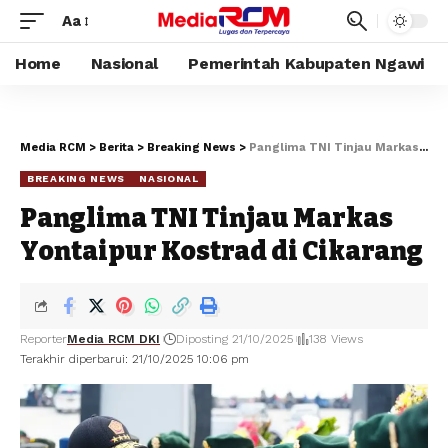
Aa
Home
Nasional
Pemerintah Kabupaten Ngawi
Media RCM
>
Berita
>
Breaking News
>
Panglima TNI Tinjau Markas Yontaipur Kostrad di Cikarang
BREAKING NEWS
NASIONAL
Panglima TNI Tinjau Markas
Yontaipur Kostrad di Cikarang
Reporter
Media RCM DKI
Diposting 21/10/2025
138 Views
Terakhir diperbarui: 21/10/2025 10:06 pm