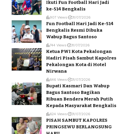
Ikuti Fun Football Hari Jadi
ke-514 Bengkalis
907 Views
31/07/2026
Fun Football Hari Jadi Ke-514
Bengkalis Resmi Dibuka
Wabup Bagus Santoso
744 Views
31/07/2026
Ketua PWI Kota Pekalongan
Hadiri Pisah Sambut Kapolres
Pekalongan Kota di Hotel
Nirwana
646 Views
31/07/2026
Bupati Kasmari Dan Wabup
Bagus Santoso Bagikan
Ribuan Bendera Merah Putih
Kepada Masyarakat Bengkalis
624 Views
31/07/2026
PISAH SAMBUT KAPOLRES
PRINGSEWU BERLANGSUNG
HARU