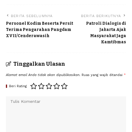
BERITA SEBELUMNYA
BERITA BERIKUTNYA
Personel Kodim Beserta Persit
Patroli Dialogis di
Terima Pengarahan Pangdam
Jakarta Ajak
XVII/Cenderawasih
Masyarakat Jaga
Kamtibmas
Tinggalkan Ulasan
Alamat email Anda tidak akan dipublikasikan.
Ruas yang wajib ditandai
*
Beri Rating