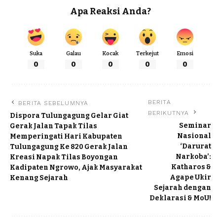
Apa Reaksi Anda?
Suka
Galau
Kocak
Terkejut
Emosi
0
0
0
0
0
BERITA
BERITA SEBELUMNYA
BERIKUTNYA
Dispora Tulungagung Gelar Giat
Seminar
Gerak Jalan Tapak Tilas
Nasional
Memperingati Hari Kabupaten
‘Darurat
Tulungagung Ke 820 Gerak Jalan
Narkoba’:
Kreasi Napak Tilas Boyongan
Katharos &
Kadipaten Ngrowo, Ajak Masyarakat
Agape Ukir
Kenang Sejarah
Sejarah dengan
Deklarasi & MoU!