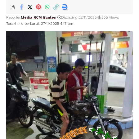
Reporter
Media RCM Banten
Diposting 27/11/2025
305 Views
Terakhir diperbarui: 27/11/2025 4:17 pm