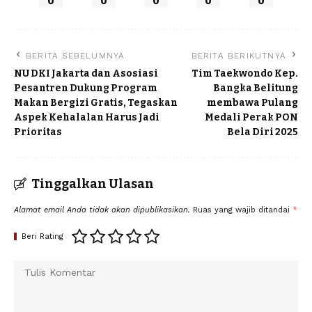
0
0
0
0
0
BERITA SEBELUMNYA
BERITA BERIKUTNYA
NU DKI Jakarta dan Asosiasi
Tim Taekwondo Kep.
Pesantren Dukung Program
Bangka Belitung
Makan Bergizi Gratis, Tegaskan
membawa Pulang
Aspek Kehalalan Harus Jadi
Medali Perak PON
Prioritas
Bela Diri 2025
Tinggalkan Ulasan
Alamat email Anda tidak akan dipublikasikan.
Ruas yang wajib ditandai
*
Beri Rating