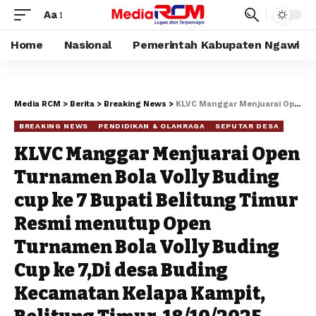
Aa
Home
Nasional
Pemerintah Kabupaten Ngawi
Media RCM
>
Berita
>
Breaking News
>
KLVC Manggar Menjuarai Open Turnamen Bola Volly Buding cup ke 7 Bupati Belitung Timur Resmi menutup Open Turnamen Bola Volly Buding Cup ke 7,Di desa Buding Kecamatan Kelapa Kampit, Belitung Timur, 18/10/2025.
BREAKING NEWS
PENDIDIKAN & OLAHRAGA
SEPUTAR DESA
KLVC Manggar Menjuarai Open
Turnamen Bola Volly Buding
cup ke 7 Bupati Belitung Timur
Resmi menutup Open
Turnamen Bola Volly Buding
Cup ke 7,Di desa Buding
Kecamatan Kelapa Kampit,