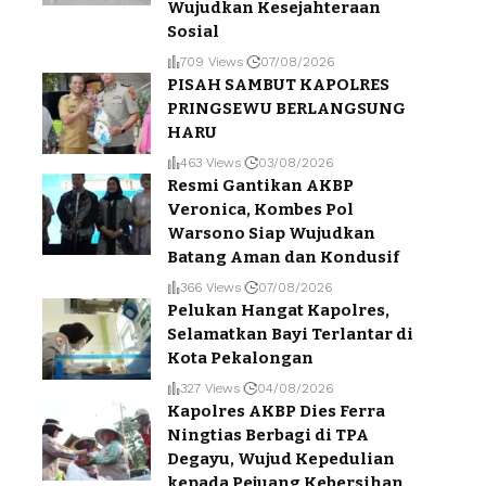
Wujudkan Kesejahteraan
Sosial
709 Views
07/08/2026
PISAH SAMBUT KAPOLRES
PRINGSEWU BERLANGSUNG
HARU
463 Views
03/08/2026
Resmi Gantikan AKBP
Veronica, Kombes Pol
Warsono Siap Wujudkan
Batang Aman dan Kondusif
366 Views
07/08/2026
Pelukan Hangat Kapolres,
Selamatkan Bayi Terlantar di
Kota Pekalongan
327 Views
04/08/2026
Kapolres AKBP Dies Ferra
Ningtias Berbagi di TPA
Degayu, Wujud Kepedulian
kepada Pejuang Kebersihan