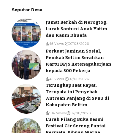
Seputar Desa
Jumat Berkah di Nerogtog:
Lurah Santuni Anak Yatim
dan Kaum Dhuafa
45 Views
07/08/2026
Perkuat Jaminan Sosial,
Pemkab Beltim Serahkan
Kartu BPJS Ketenagakerjaan
kepada 500 Pekerja
43 Views
07/08/2026
Terungkap saat Rapat,
Ternyata ini Penyebab
Antrean Panjang di SPBU di
Kabupaten Beltim
184 Views
07/08/2026
Lurah Pilang Buka Resmi
Festival Gir Sereng Pantai
Permata, Ribuan Warga