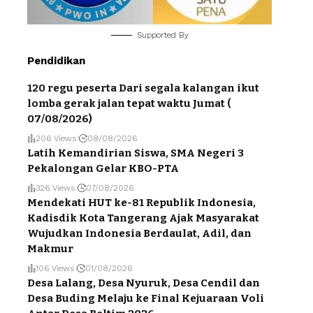
Supported By
Pendidikan
120 regu peserta Dari segala kalangan ikut
lomba gerak jalan tepat waktu Jumat (
07/08/2026)
206 Views
08/08/2026
Latih Kemandirian Siswa, SMA Negeri 3
Pekalongan Gelar KBO-PTA
326 Views
07/08/2026
Mendekati HUT ke-81 Republik Indonesia,
Kadisdik Kota Tangerang Ajak Masyarakat
Wujudkan Indonesia Berdaulat, Adil, dan
Makmur
106 Views
01/08/2026
Desa Lalang, Desa Nyuruk, Desa Cendil dan
Desa Buding Melaju ke Final Kejuaraan Voli