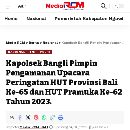
Aa
Home
Nasional
Pemerintah Kabupaten Ngawi
Media RCM
>
Berita
>
Nasional
>
Kapolsek Bangli Pimpin Pengamanan Upacara Peringatan HUT Provinsi Bali Ke-65 dan HUT Pramuka Ke-62 Tahun 2023.
NASIONAL
TNI – POLRI
Kapolsek Bangli Pimpin
Pengamanan Upacara
Peringatan HUT Provinsi Bali
Ke-65 dan HUT Pramuka Ke-62
Tahun 2023.
Reporter
Media RCM BALI
Diposting 14/08/2023
241 Views