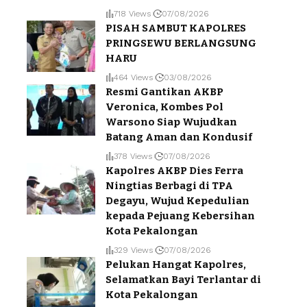
718 Views
07/08/2026
PISAH SAMBUT KAPOLRES
PRINGSEWU BERLANGSUNG
HARU
464 Views
03/08/2026
Resmi Gantikan AKBP
Veronica, Kombes Pol
Warsono Siap Wujudkan
Batang Aman dan Kondusif
378 Views
07/08/2026
Kapolres AKBP Dies Ferra
Ningtias Berbagi di TPA
Degayu, Wujud Kepedulian
kepada Pejuang Kebersihan
Kota Pekalongan
329 Views
07/08/2026
Pelukan Hangat Kapolres,
Selamatkan Bayi Terlantar di
Kota Pekalongan