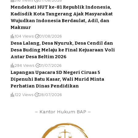
316 Views
07/08/2026
Mendekati HUT ke-81 Republik Indonesia,
Kadisdik Kota Tangerang Ajak Masyarakat
Wujudkan Indonesia Berdaulat, Adil, dan
Makmur
104 Views
01/08/2026
Desa Lalang, Desa Nyuruk, Desa Cendil dan
Desa Buding Melaju ke Final Kejuaraan Voli
Antar Desa Beltim 2026
294 Views
31/07/2026
Lapangan Upacara SD Negeri Ciruas 5
Dipenuhi Batu Kasar, Wali Murid Minta
Perhatian Dinas Pendidikan
122 Views
28/07/2026
– Kantor Hukum BAP –