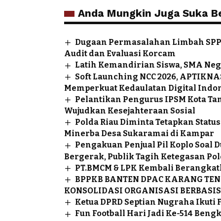
Anda Mungkin Juga Suka Ber
Dugaan Permasalahan Limbah SPPG
Audit dan Evaluasi Korcam
Latih Kemandirian Siswa, SMA Neg
Soft Launching NCC 2026, APTIKNA
Memperkuat Kedaulatan Digital Indo
Pelantikan Pengurus IPSM Kota Ta
Wujudkan Kesejahteraan Sosial
Polda Riau Diminta Tetapkan Sta
Minerba Desa Sukaramai di Kampar
Pengakuan Penjual Pil Koplo Soal
Bergerak, Publik Tagih Ketegasan Pol
PT.BMCM & LPK Kembali Berangkat
BPPKB BANTEN DPAC KARANG TEN
KONSOLIDASI ORGANISASI BERBASIS
Ketua DPRD Septian Nugraha Ikuti F
Fun Football Hari Jadi Ke-514 Ben