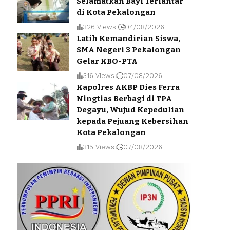
Selamatkan Bayi Terlantar
di Kota Pekalongan
326 Views
04/08/2026
Latih Kemandirian Siswa,
SMA Negeri 3 Pekalongan
Gelar KBO-PTA
316 Views
07/08/2026
Kapolres AKBP Dies Ferra
Ningtias Berbagi di TPA
Degayu, Wujud Kepedulian
kepada Pejuang Kebersihan
Kota Pekalongan
315 Views
07/08/2026