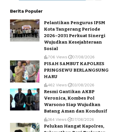
Berita Populer
Pelantikan Pengurus IPSM
Kota Tangerang Periode
2026–2031 Perkuat Sinergi
Wujudkan Kesejahteraan
Sosial
706 Views
07/08/2026
PISAH SAMBUT KAPOLRES
PRINGSEWU BERLANGSUNG
HARU
462 Views
03/08/2026
Resmi Gantikan AKBP
Veronica, Kombes Pol
Warsono Siap Wujudkan
Batang Aman dan Kondusif
364 Views
07/08/2026
Pelukan Hangat Kapolres,