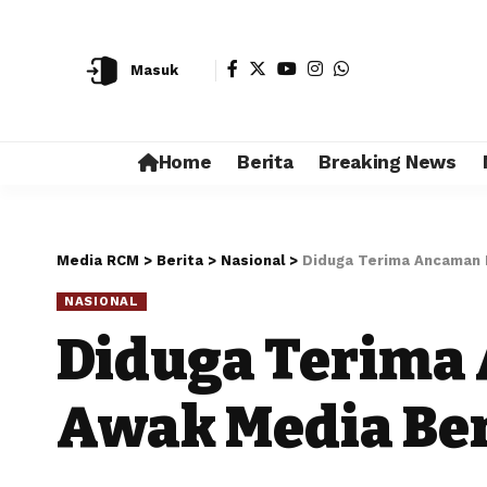
Masuk
Home
Berita
Breaking News
Media RCM
>
Berita
>
Nasional
>
Diduga Terima Ancaman 
NASIONAL
Diduga Terima
Awak Media Be