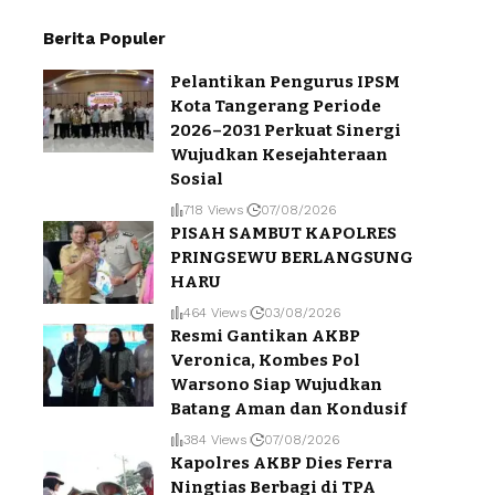
Berita Populer
Pelantikan Pengurus IPSM
Kota Tangerang Periode
2026–2031 Perkuat Sinergi
Wujudkan Kesejahteraan
Sosial
718 Views
07/08/2026
PISAH SAMBUT KAPOLRES
PRINGSEWU BERLANGSUNG
HARU
464 Views
03/08/2026
Resmi Gantikan AKBP
Veronica, Kombes Pol
Warsono Siap Wujudkan
Batang Aman dan Kondusif
384 Views
07/08/2026
Kapolres AKBP Dies Ferra
Ningtias Berbagi di TPA