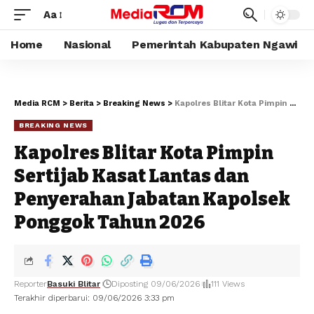
Aa
Home
Nasional
Pemerintah Kabupaten Ngawi
Media RCM
>
Berita
>
Breaking News
>
Kapolres Blitar Kota Pimpin Sertijab Kasat Lantas dan Penyerahan Jabatan Kapolsek Ponggok Tahun 2026
BREAKING NEWS
Kapolres Blitar Kota Pimpin
Sertijab Kasat Lantas dan
Penyerahan Jabatan Kapolsek
Ponggok Tahun 2026
Reporter
Basuki Blitar
Diposting 09/06/2026
111 Views
Terakhir diperbarui: 09/06/2026 3:33 pm