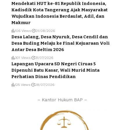
Mendekati HUT ke-81 Republik Indonesia,
Kadisdik Kota Tangerang Ajak Masyarakat
Wujudkan Indonesia Berdaulat, Adil, dan
Makmur
106 Views
01/08/2026
Desa Lalang, Desa Nyuruk, Desa Cendil dan
Desa Buding Melaju ke Final Kejuaraan Voli
Antar Desa Beltim 2026
301 Views
31/07/2026
Lapangan Upacara SD Negeri Ciruas 5
Dipenuhi Batu Kasar, Wali Murid Minta
Perhatian Dinas Pendidikan
125 Views
28/07/2026
– Kantor Hukum BAP –