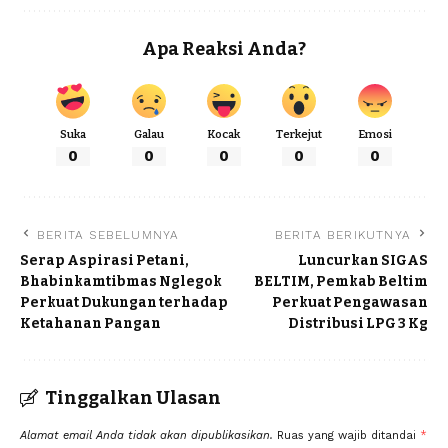
Apa Reaksi Anda?
Suka
Galau
Kocak
Terkejut
Emosi
0
0
0
0
0
BERITA SEBELUMNYA
BERITA BERIKUTNYA
Serap Aspirasi Petani,
Luncurkan SIGAS
Bhabinkamtibmas Nglegok
BELTIM, Pemkab Beltim
Perkuat Dukungan terhadap
Perkuat Pengawasan
Ketahanan Pangan
Distribusi LPG 3 Kg
Tinggalkan Ulasan
Alamat email Anda tidak akan dipublikasikan.
Ruas yang wajib ditandai
*