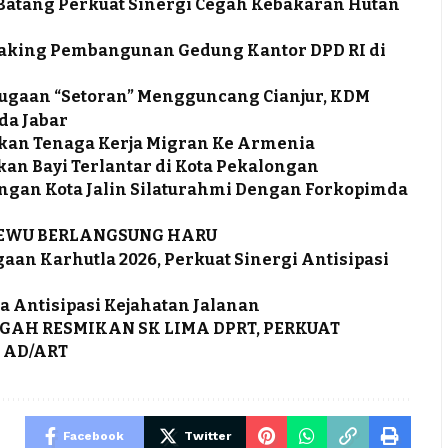
a Batang Perkuat Sinergi Cegah Kebakaran Hutan
eaking Pembangunan Gedung Kantor DPD RI di
 Dugaan “Setoran” Mengguncang Cianjur, KDM
da Jabar
kan Tenaga Kerja Migran Ke Armenia
an Bayi Terlantar di Kota Pekalongan
ongan Kota Jalin Silaturahmi Dengan Forkopimda
SEWU BERLANGSUNG HARU
aan Karhutla 2026, Perkuat Sinergi Antisipasi
a Antisipasi Kejahatan Jalanan
GAH RESMIKAN SK LIMA DPRT, PERKUAT
 AD/ART
Facebook
Twitter