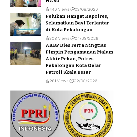
HARU
446 Views
03/08/2026
Pelukan Hangat Kapolres,
Selamatkan Bayi Terlantar
di Kota Pekalongan
308 Views
04/08/2026
AKBP Dies Ferra Ningtias
Pimpin Pengamanan Malam
Akhir Pekan, Polres
Pekalongan Kota Gelar
Patroli Skala Besar
281 Views
02/08/2026