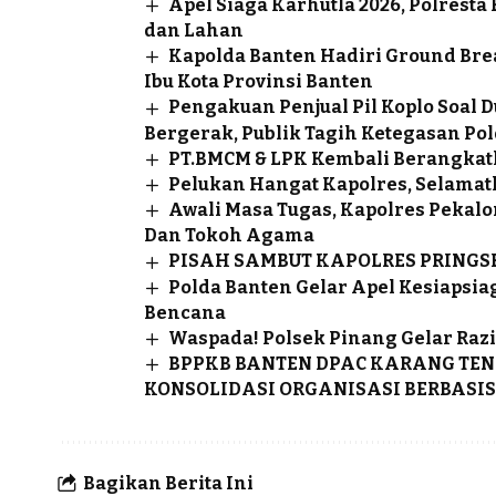
Apel Siaga Karhutla 2026, Polrest
dan Lahan
Kapolda Banten Hadiri Ground Br
Ibu Kota Provinsi Banten
Pengakuan Penjual Pil Koplo Soal
Bergerak, Publik Tagih Ketegasan Pol
PT.BMCM & LPK Kembali Berangkat
Pelukan Hangat Kapolres, Selamatk
Awali Masa Tugas, Kapolres Pekal
Dan Tokoh Agama
PISAH SAMBUT KAPOLRES PRING
Polda Banten Gelar Apel Kesiapsiag
Bencana
Waspada! Polsek Pinang Gelar Razi
BPPKB BANTEN DPAC KARANG TEN
KONSOLIDASI ORGANISASI BERBASIS
Bagikan Berita Ini