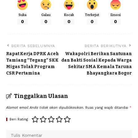
Suka
Galau
Kocak
Terkejut
Emosi
0
0
0
0
0
BERITA SEBELUMNYA
BERITA BERIKUTNYA
Rapat Kerja DPRK Aceh
Wakapolri Berikan Santunan
Tamiang “Tegang” SKK
dan Bakti Sosial Kepada Warga
Migas Tolak Program
Sekitar SMA Kemala Taruna
CSR Pertamina
Bhayangkara Bogor
Tinggalkan Ulasan
Alamat email Anda tidak akan dipublikasikan.
Ruas yang wajib ditandai
*
Beri Rating