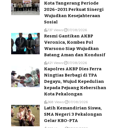
Kota Tangerang Periode
2026–2031 Perkuat Sinergi
Wujudkan Kesejahteraan
Sosial
737 Views
07/08/2026
Resmi Gantikan AKBP
Veronica, Kombes Pol
Warsono Siap Wujudkan
Batang Aman dan Kondusif
421 Views
07/08/2026
Kapolres AKBP Dies Ferra
Ningtias Berbagi di TPA
Degayu, Wujud Kepedulian
kepada Pejuang Kebersihan
Kota Pekalongan
368 Views
07/08/2026
Latih Kemandirian Siswa,
SMA Negeri 3 Pekalongan
Gelar KBO-PTA