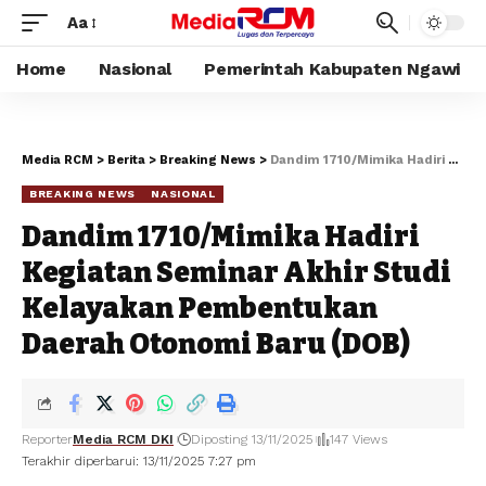
Aa
Home
Nasional
Pemerintah Kabupaten Ngawi
Media RCM
>
Berita
>
Breaking News
>
Dandim 1710/Mimika Hadiri Kegiatan Seminar Akhir Studi Kelayakan Pembentukan Daerah Otonomi Baru (DOB)
BREAKING NEWS
NASIONAL
Dandim 1710/Mimika Hadiri
Kegiatan Seminar Akhir Studi
Kelayakan Pembentukan
Daerah Otonomi Baru (DOB)
Reporter
Media RCM DKI
Diposting 13/11/2025
147 Views
Terakhir diperbarui: 13/11/2025 7:27 pm