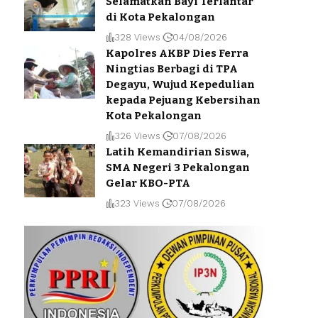
Selamatkan Bayi Terlantar
di Kota Pekalongan
328 Views
04/08/2026
Kapolres AKBP Dies Ferra
Ningtias Berbagi di TPA
Degayu, Wujud Kepedulian
kepada Pejuang Kebersihan
Kota Pekalongan
326 Views
07/08/2026
Latih Kemandirian Siswa,
SMA Negeri 3 Pekalongan
Gelar KBO-PTA
323 Views
07/08/2026