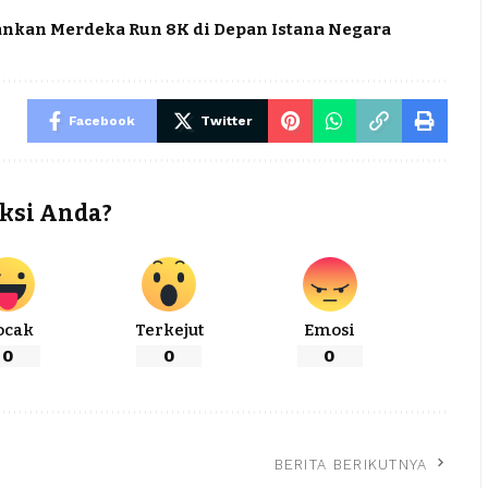
ankan Merdeka Run 8K di Depan Istana Negara
Facebook
Twitter
ksi Anda?
ocak
Terkejut
Emosi
0
0
0
BERITA BERIKUTNYA