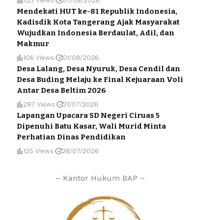
323 Views
07/08/2026
Mendekati HUT ke-81 Republik Indonesia,
Kadisdik Kota Tangerang Ajak Masyarakat
Wujudkan Indonesia Berdaulat, Adil, dan
Makmur
106 Views
01/08/2026
Desa Lalang, Desa Nyuruk, Desa Cendil dan
Desa Buding Melaju ke Final Kejuaraan Voli
Antar Desa Beltim 2026
297 Views
31/07/2026
Lapangan Upacara SD Negeri Ciruas 5
Dipenuhi Batu Kasar, Wali Murid Minta
Perhatian Dinas Pendidikan
125 Views
28/07/2026
– Kantor Hukum BAP –