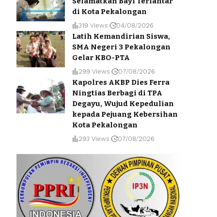
Selamatkan Bayi Terlantar
di Kota Pekalongan
319 Views
04/08/2026
Latih Kemandirian Siswa,
SMA Negeri 3 Pekalongan
Gelar KBO-PTA
299 Views
07/08/2026
Kapolres AKBP Dies Ferra
Ningtias Berbagi di TPA
Degayu, Wujud Kepedulian
kepada Pejuang Kebersihan
Kota Pekalongan
293 Views
07/08/2026