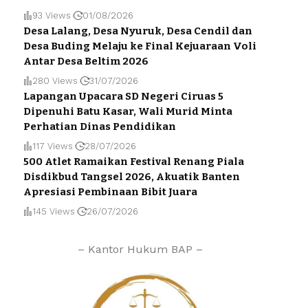
93 Views
01/08/2026
Desa Lalang, Desa Nyuruk, Desa Cendil dan
Desa Buding Melaju ke Final Kejuaraan Voli
Antar Desa Beltim 2026
280 Views
31/07/2026
Lapangan Upacara SD Negeri Ciruas 5
Dipenuhi Batu Kasar, Wali Murid Minta
Perhatian Dinas Pendidikan
117 Views
28/07/2026
500 Atlet Ramaikan Festival Renang Piala
Disdikbud Tangsel 2026, Akuatik Banten
Apresiasi Pembinaan Bibit Juara
145 Views
26/07/2026
– Kantor Hukum BAP –