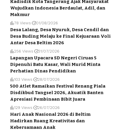
Kadisdik Kota Tangerang Ajak Masyarakat
Wujudkan Indonesia Berdaulat, Adil, dan
Makmur
78 Views
01/08/2026
Desa Lalang, Desa Nyuruk, Desa Cendil dan
Desa Buding Melaju ke Final Kejuaraan Voli
Antar Desa Beltim 2026
256 Views
31/07/2026
Lapangan Upacara SD Negeri Ciruas 5
Dipenuhi Batu Kasar, Wali Murid Minta
Perhatian Dinas Pendidikan
103 Views
28/07/2026
500 Atlet Ramaikan Festival Renang Piala
Disdikbud Tangsel 2026, Akuatik Banten
Apresiasi Pembinaan Bibit Juara
129 Views
26/07/2026
Hari Anak Nasional 2026 di Beltim
Hadirkan Ruang Kreativitas dan
Kebersamaan Anak