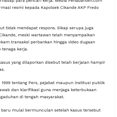
rhadap para pencari kerja. Media Penabanten.com
irmasi resmi kepada Kapolsek Cikande AKP Fredo
ut tidak mendapat respons. Sikap serupa juga
k Cikande, meski wartawan telah menyampaikan
ekam transaksi perbankan hingga video dugaan
 tenaga kerja.
kasus yang dilaporkan disebut telah berjalan hampir
as.
99 tentang Pers, pejabat maupun institusi publik
awab dan klarifikasi guna menjaga keterbukaan
gaduhan di tengah masyarakat.
sian baru mulai bermunculan setelah kasus tersebut