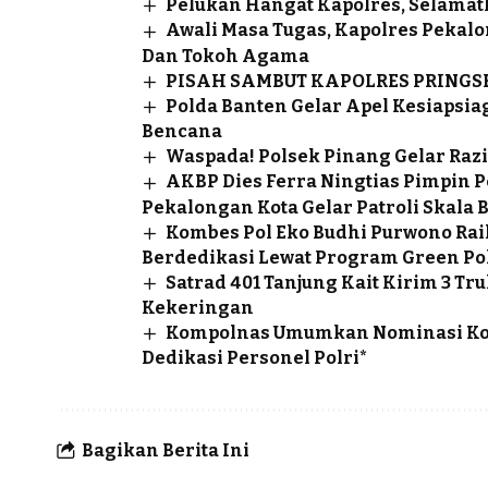
Pelukan Hangat Kapolres, Selamatk
Awali Masa Tugas, Kapolres Pekal
Dan Tokoh Agama
PISAH SAMBUT KAPOLRES PRING
Polda Banten Gelar Apel Kesiapsiag
Bencana
Waspada! Polsek Pinang Gelar Razi
AKBP Dies Ferra Ningtias Pimpin
Pekalongan Kota Gelar Patroli Skala 
Kombes Pol Eko Budhi Purwono Rai
Berdedikasi Lewat Program Green Po
Satrad 401 Tanjung Kait Kirim 3 T
Kekeringan
Kompolnas Umumkan Nominasi Komp
Dedikasi Personel Polri*
Bagikan Berita Ini