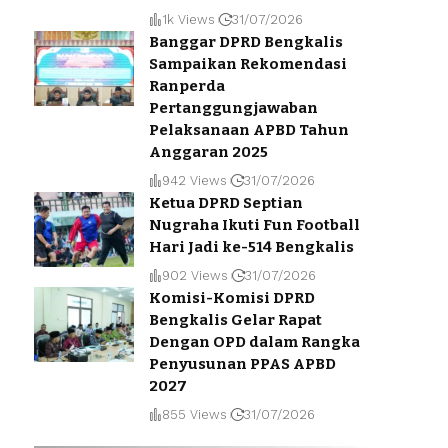
1k Views
31/07/2026
Banggar DPRD Bengkalis
Sampaikan Rekomendasi
Ranperda
Pertanggungjawaban
Pelaksanaan APBD Tahun
Anggaran 2025
942 Views
31/07/2026
Ketua DPRD Septian
Nugraha Ikuti Fun Football
Hari Jadi ke-514 Bengkalis
902 Views
31/07/2026
Komisi-Komisi DPRD
Bengkalis Gelar Rapat
Dengan OPD dalam Rangka
Penyusunan PPAS APBD
2027
855 Views
31/07/2026