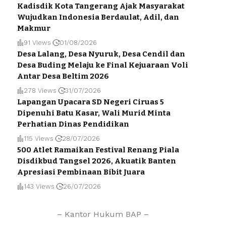
Kadisdik Kota Tangerang Ajak Masyarakat
Wujudkan Indonesia Berdaulat, Adil, dan
Makmur
91 Views
01/08/2026
Desa Lalang, Desa Nyuruk, Desa Cendil dan
Desa Buding Melaju ke Final Kejuaraan Voli
Antar Desa Beltim 2026
278 Views
31/07/2026
Lapangan Upacara SD Negeri Ciruas 5
Dipenuhi Batu Kasar, Wali Murid Minta
Perhatian Dinas Pendidikan
115 Views
28/07/2026
500 Atlet Ramaikan Festival Renang Piala
Disdikbud Tangsel 2026, Akuatik Banten
Apresiasi Pembinaan Bibit Juara
143 Views
26/07/2026
– Kantor Hukum BAP –