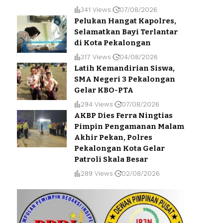
341 Views
07/08/2026
Pelukan Hangat Kapolres,
Selamatkan Bayi Terlantar
di Kota Pekalongan
317 Views
04/08/2026
Latih Kemandirian Siswa,
SMA Negeri 3 Pekalongan
Gelar KBO-PTA
294 Views
07/08/2026
AKBP Dies Ferra Ningtias
Pimpin Pengamanan Malam
Akhir Pekan, Polres
Pekalongan Kota Gelar
Patroli Skala Besar
289 Views
02/08/2026