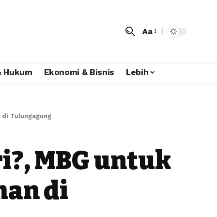
Aa
 & Hukum
Ekonomi & Bisnis
Lebih
 di Tulungagung
i?, MBG untuk
man di