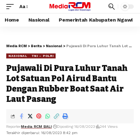
Aa
Home
Nasional
Pemerintah Kabupaten Ngawi
Media RCM
>
Berita
>
Nasional
>
Pujawali Di Pura Luhur Tanah Lot Satuan Pol Airud Bantu Dengan Rubber Boat Saat Air Laut Pasang
NASIONAL
TNI – POLRI
Pujawali Di Pura Luhur Tanah
Lot Satuan Pol Airud Bantu
Dengan Rubber Boat Saat Air
Laut Pasang
Reporter
Media RCM BALI
Diposting 16/08/2023
244 Views
Terakhir diperbarui: 16/08/2023 8:42 pm