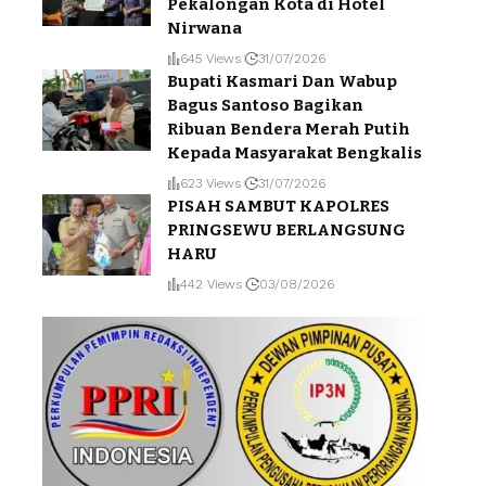
Pekalongan Kota di Hotel
Nirwana
645 Views
31/07/2026
Bupati Kasmari Dan Wabup
Bagus Santoso Bagikan
Ribuan Bendera Merah Putih
Kepada Masyarakat Bengkalis
623 Views
31/07/2026
PISAH SAMBUT KAPOLRES
PRINGSEWU BERLANGSUNG
HARU
442 Views
03/08/2026