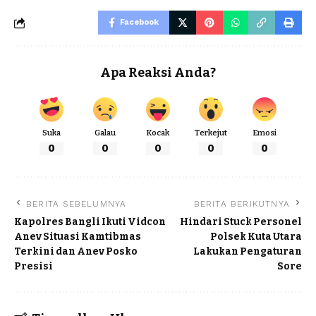
Facebook
Apa Reaksi Anda?
Suka
Galau
Kocak
Terkejut
Emosi
0
0
0
0
0
BERITA SEBELUMNYA
BERITA BERIKUTNYA
Kapolres Bangli Ikuti Vidcon
Hindari Stuck Personel
Anev Situasi Kamtibmas
Polsek Kuta Utara
Terkini dan Anev Posko
Lakukan Pengaturan
Presisi
Sore