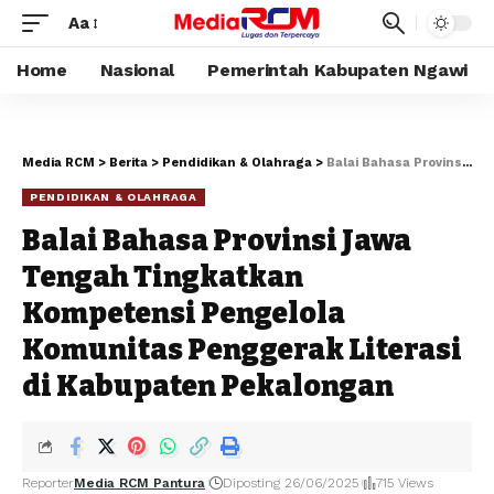
Aa
Home
Nasional
Pemerintah Kabupaten Ngawi
Media RCM
>
Berita
>
Pendidikan & Olahraga
>
Balai Bahasa Provinsi Jawa Tengah Tingkatkan Kompetensi Pengelola Komunitas Penggerak Literasi di Kabupaten Pekalongan
PENDIDIKAN & OLAHRAGA
Balai Bahasa Provinsi Jawa
Tengah Tingkatkan
Kompetensi Pengelola
Komunitas Penggerak Literasi
di Kabupaten Pekalongan
Reporter
Media RCM Pantura
Diposting 26/06/2025
715 Views