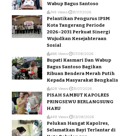
Wabup Bagus Santoso
749 Views
31/07/2026
Pelantikan Pengurus IPSM
Kota Tangerang Periode
2026–2031 Perkuat Sinergi
Wujudkan Kesejahteraan
Sosial
666 Views
07/08/2026
Bupati Kasmari Dan Wabup
Bagus Santoso Bagikan
Ribuan Bendera Merah Putih
Kepada Masyarakat Bengkalis
628 Views
31/07/2026
PISAH SAMBUT KAPOLRES
PRINGSEWU BERLANGSUNG
HARU
449 Views
03/08/2026
Pelukan Hangat Kapolres,
Selamatkan Bayi Terlantar di