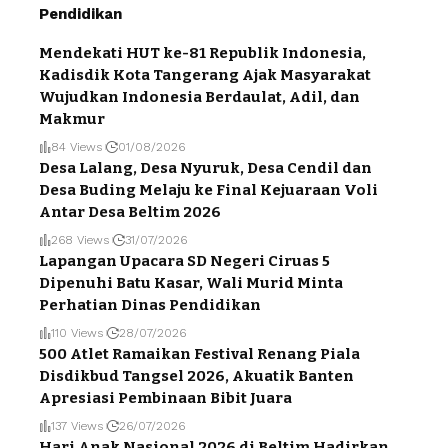
Pendidikan
Mendekati HUT ke-81 Republik Indonesia,
Kadisdik Kota Tangerang Ajak Masyarakat
Wujudkan Indonesia Berdaulat, Adil, dan
Makmur
84 Views
01/08/2026
Desa Lalang, Desa Nyuruk, Desa Cendil dan
Desa Buding Melaju ke Final Kejuaraan Voli
Antar Desa Beltim 2026
268 Views
31/07/2026
Lapangan Upacara SD Negeri Ciruas 5
Dipenuhi Batu Kasar, Wali Murid Minta
Perhatian Dinas Pendidikan
110 Views
28/07/2026
500 Atlet Ramaikan Festival Renang Piala
Disdikbud Tangsel 2026, Akuatik Banten
Apresiasi Pembinaan Bibit Juara
137 Views
26/07/2026
Hari Anak Nasional 2026 di Beltim Hadirkan