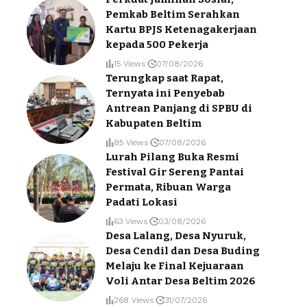
Pemkab Beltim Serahkan
Kartu BPJS Ketenagakerjaan
kepada 500 Pekerja
15 Views
07/08/2026
Terungkap saat Rapat,
Ternyata ini Penyebab
Antrean Panjang di SPBU di
Kabupaten Beltim
85 Views
07/08/2026
Lurah Pilang Buka Resmi
Festival Gir Sereng Pantai
Permata, Ribuan Warga
Padati Lokasi
63 Views
03/08/2026
Desa Lalang, Desa Nyuruk,
Desa Cendil dan Desa Buding
Melaju ke Final Kejuaraan
Voli Antar Desa Beltim 2026
268 Views
31/07/2026