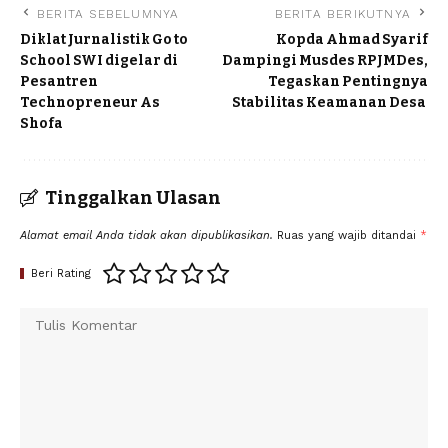
BERITA SEBELUMNYA
BERITA BERIKUTNYA
Diklat Jurnalistik Go to
Kopda Ahmad Syarif
School SWI digelar di
Dampingi Musdes RPJMDes,
Pesantren
Tegaskan Pentingnya
Technopreneur As
Stabilitas Keamanan Desa ‎
Shofa
Tinggalkan Ulasan
Alamat email Anda tidak akan dipublikasikan.
Ruas yang wajib ditandai
*
Beri Rating