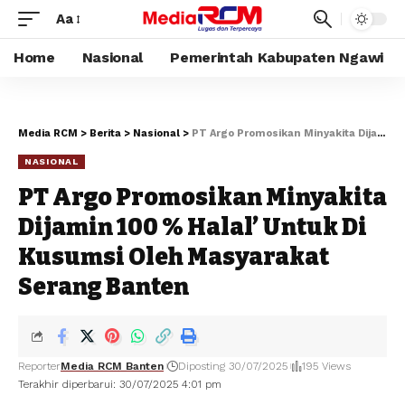
Aa
Home
Nasional
Pemerintah Kabupaten Ngawi
Media RCM
>
Berita
>
Nasional
>
PT Argo Promosikan Minyakita Dijamin 100 % Halal’ Untuk Di Kusumsi Oleh Masyarakat Serang Banten
NASIONAL
PT Argo Promosikan Minyakita
Dijamin 100 % Halal’ Untuk Di
Kusumsi Oleh Masyarakat
Serang Banten
Reporter
Media RCM Banten
Diposting 30/07/2025
195 Views
Terakhir diperbarui: 30/07/2025 4:01 pm