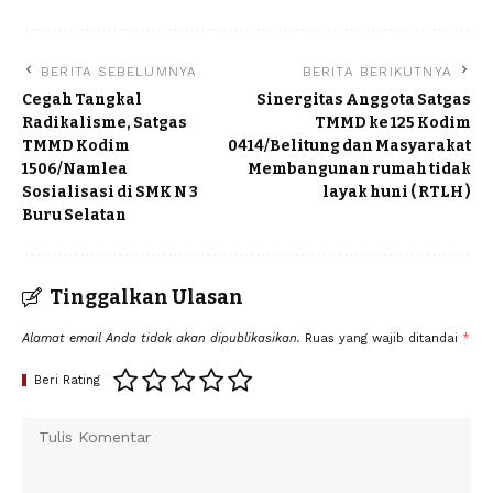
BERITA SEBELUMNYA
BERITA BERIKUTNYA
Cegah Tangkal
Sinergitas Anggota Satgas
Radikalisme, Satgas
TMMD ke 125 Kodim
TMMD Kodim
0414/Belitung dan Masyarakat
1506/Namlea
Membangunan rumah tidak
Sosialisasi di SMK N 3
layak huni ( RTLH )
Buru Selatan
Tinggalkan Ulasan
Alamat email Anda tidak akan dipublikasikan.
Ruas yang wajib ditandai
*
Beri Rating