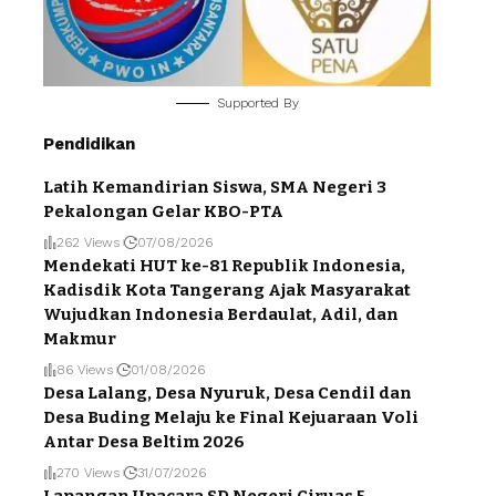
Supported By
Pendidikan
Latih Kemandirian Siswa, SMA Negeri 3
Pekalongan Gelar KBO-PTA
262 Views
07/08/2026
Mendekati HUT ke-81 Republik Indonesia,
Kadisdik Kota Tangerang Ajak Masyarakat
Wujudkan Indonesia Berdaulat, Adil, dan
Makmur
86 Views
01/08/2026
Desa Lalang, Desa Nyuruk, Desa Cendil dan
Desa Buding Melaju ke Final Kejuaraan Voli
Antar Desa Beltim 2026
270 Views
31/07/2026
Lapangan Upacara SD Negeri Ciruas 5