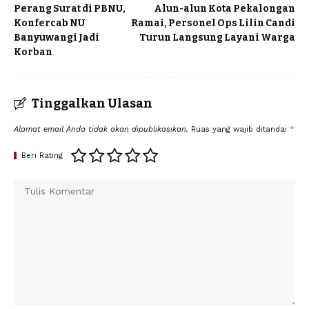
Perang Surat di PBNU,
Alun-alun Kota Pekalongan
Konfercab NU
Ramai, Personel Ops Lilin Candi
Banyuwangi Jadi
Turun Langsung Layani Warga
Korban
Tinggalkan Ulasan
Alamat email Anda tidak akan dipublikasikan.
Ruas yang wajib ditandai
*
Beri Rating