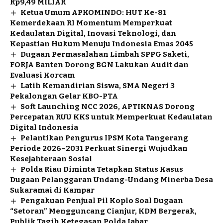
Rp9,49 MILIAR
Ketua Umum APKOMINDO: HUT Ke-81
Kemerdekaan RI Momentum Memperkuat
Kedaulatan Digital, Inovasi Teknologi, dan
Kepastian Hukum Menuju Indonesia Emas 2045
Dugaan Permasalahan Limbah SPPG Saketi,
FORJA Banten Dorong BGN Lakukan Audit dan
Evaluasi Korcam
Latih Kemandirian Siswa, SMA Negeri 3
Pekalongan Gelar KBO-PTA
Soft Launching NCC 2026, APTIKNAS Dorong
Percepatan RUU KKS untuk Memperkuat Kedaulatan
Digital Indonesia
Pelantikan Pengurus IPSM Kota Tangerang
Periode 2026–2031 Perkuat Sinergi Wujudkan
Kesejahteraan Sosial
Polda Riau Diminta Tetapkan Status Kasus
Dugaan Pelanggaran Undang-Undang Minerba Desa
Sukaramai di Kampar
Pengakuan Penjual Pil Koplo Soal Dugaan
“Setoran” Mengguncang Cianjur, KDM Bergerak,
Publik Tagih Ketegasan Polda Jabar