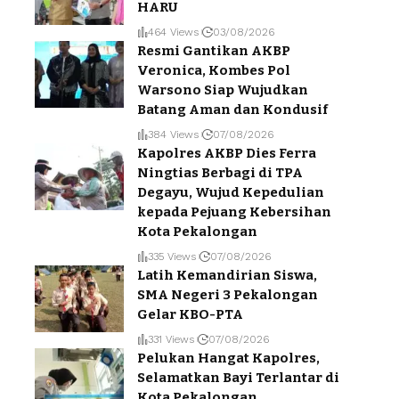
HARU
464 Views
03/08/2026
Resmi Gantikan AKBP
Veronica, Kombes Pol
Warsono Siap Wujudkan
Batang Aman dan Kondusif
384 Views
07/08/2026
Kapolres AKBP Dies Ferra
Ningtias Berbagi di TPA
Degayu, Wujud Kepedulian
kepada Pejuang Kebersihan
Kota Pekalongan
335 Views
07/08/2026
Latih Kemandirian Siswa,
SMA Negeri 3 Pekalongan
Gelar KBO-PTA
331 Views
07/08/2026
Pelukan Hangat Kapolres,
Selamatkan Bayi Terlantar di
Kota Pekalongan