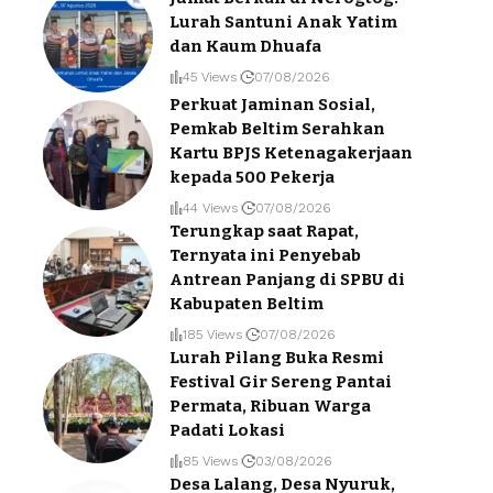
Lurah Santuni Anak Yatim
dan Kaum Dhuafa
45 Views
07/08/2026
Perkuat Jaminan Sosial,
Pemkab Beltim Serahkan
Kartu BPJS Ketenagakerjaan
kepada 500 Pekerja
44 Views
07/08/2026
Terungkap saat Rapat,
Ternyata ini Penyebab
Antrean Panjang di SPBU di
Kabupaten Beltim
185 Views
07/08/2026
Lurah Pilang Buka Resmi
Festival Gir Sereng Pantai
Permata, Ribuan Warga
Padati Lokasi
85 Views
03/08/2026
Desa Lalang, Desa Nyuruk,