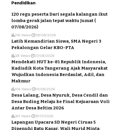
Pendidikan
120 regu peserta Dari segala kalangan ikut
lomba gerak jalan tepat waktu Jumat (
07/08/2026)
216 Views
08/08/2026
Latih Kemandirian Siswa, SMA Negeri 3
Pekalongan Gelar KBO-PTA
331 Views
07/08/2026
Mendekati HUT ke-81 Republik Indonesia,
Kadisdik Kota Tangerang Ajak Masyarakat
Wujudkan Indonesia Berdaulat, Adil, dan
Makmur
106 Views
01/08/2026
Desa Lalang, Desa Nyuruk, Desa Cendil dan
Desa Buding Melaju ke Final Kejuaraan Voli
Antar Desa Beltim 2026
301 Views
31/07/2026
Lapangan Upacara SD Negeri Ciruas 5
Dipenuhi Batu Kasar, Wali Murid Minta