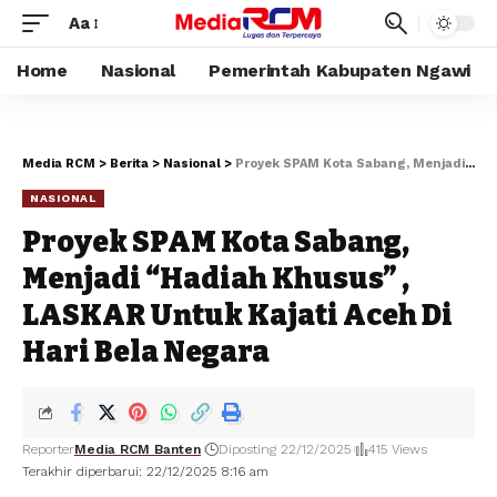
Aa
Home
Nasional
Pemerintah Kabupaten Ngawi
Media RCM
>
Berita
>
Nasional
>
Proyek SPAM Kota Sabang, Menjadi “Hadiah Khusus” , LASKAR Untuk Kajati Aceh Di Hari Bela Negara
NASIONAL
Proyek SPAM Kota Sabang,
Menjadi “Hadiah Khusus” ,
LASKAR Untuk Kajati Aceh Di
Hari Bela Negara
Reporter
Media RCM Banten
Diposting 22/12/2025
415 Views
Terakhir diperbarui: 22/12/2025 8:16 am