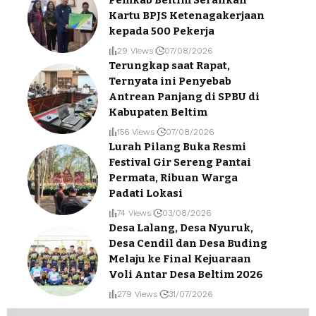
Pemkab Beltim Serahkan
Kartu BPJS Ketenagakerjaan
kepada 500 Pekerja
29 Views
07/08/2026
Terungkap saat Rapat,
Ternyata ini Penyebab
Antrean Panjang di SPBU di
Kabupaten Beltim
156 Views
07/08/2026
Lurah Pilang Buka Resmi
Festival Gir Sereng Pantai
Permata, Ribuan Warga
Padati Lokasi
74 Views
03/08/2026
Desa Lalang, Desa Nyuruk,
Desa Cendil dan Desa Buding
Melaju ke Final Kejuaraan
Voli Antar Desa Beltim 2026
279 Views
31/07/2026