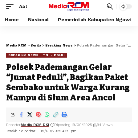
Aa
Home
Nasional
Pemerintah Kabupaten Ngawi
Media RCM
>
Berita
>
Breaking News
>
Polsek Pademangan Gelar “Jumat Peduli”, Bagikan Paket Sembako untuk Warga Kurang Mampu di Slum Area Ancol
BREAKING NEWS
TNI – POLRI
Polsek Pademangan Gelar
“Jumat Peduli”, Bagikan Paket
Sembako untuk Warga Kurang
Mampu di Slum Area Ancol
Reporter
Media RCM DKI
Diposting 19/09/2025
94 Views
Terakhir diperbarui: 19/09/2025 4:59 pm