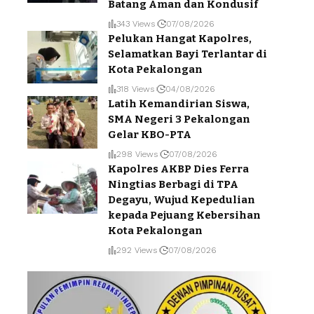
Batang Aman dan Kondusif
343 Views
07/08/2026
Pelukan Hangat Kapolres,
Selamatkan Bayi Terlantar di
Kota Pekalongan
318 Views
04/08/2026
Latih Kemandirian Siswa,
SMA Negeri 3 Pekalongan
Gelar KBO-PTA
298 Views
07/08/2026
Kapolres AKBP Dies Ferra
Ningtias Berbagi di TPA
Degayu, Wujud Kepedulian
kepada Pejuang Kebersihan
Kota Pekalongan
292 Views
07/08/2026