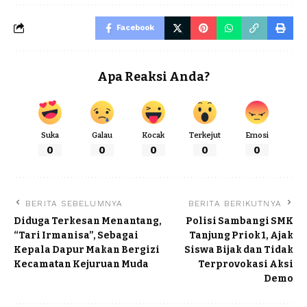
Facebook
Apa Reaksi Anda?
Suka
Galau
Kocak
Terkejut
Emosi
0
0
0
0
0
BERITA SEBELUMNYA
BERITA BERIKUTNYA
Diduga Terkesan Menantang,
Polisi Sambangi SMK
“Tari Irmanisa”, Sebagai
Tanjung Priok 1, Ajak
Kepala Dapur Makan Bergizi
Siswa Bijak dan Tidak
Kecamatan Kejuruan Muda
Terprovokasi Aksi
Demo