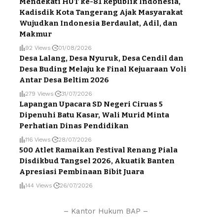
Mendekati HUT ke-81 Republik Indonesia,
Kadisdik Kota Tangerang Ajak Masyarakat
Wujudkan Indonesia Berdaulat, Adil, dan
Makmur
92 Views
01/08/2026
Desa Lalang, Desa Nyuruk, Desa Cendil dan
Desa Buding Melaju ke Final Kejuaraan Voli
Antar Desa Beltim 2026
279 Views
31/07/2026
Lapangan Upacara SD Negeri Ciruas 5
Dipenuhi Batu Kasar, Wali Murid Minta
Perhatian Dinas Pendidikan
116 Views
28/07/2026
500 Atlet Ramaikan Festival Renang Piala
Disdikbud Tangsel 2026, Akuatik Banten
Apresiasi Pembinaan Bibit Juara
144 Views
26/07/2026
– Kantor Hukum BAP –