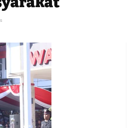
syarakat
ws