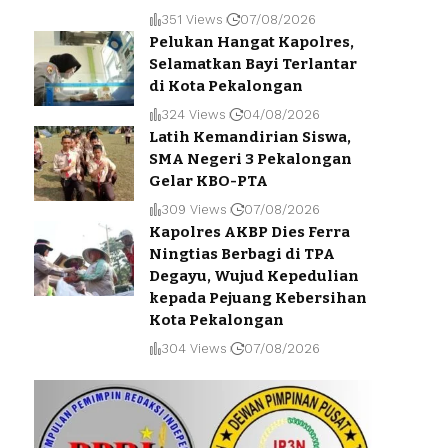
351 Views
07/08/2026
Pelukan Hangat Kapolres,
Selamatkan Bayi Terlantar
di Kota Pekalongan
324 Views
04/08/2026
Latih Kemandirian Siswa,
SMA Negeri 3 Pekalongan
Gelar KBO-PTA
309 Views
07/08/2026
Kapolres AKBP Dies Ferra
Ningtias Berbagi di TPA
Degayu, Wujud Kepedulian
kepada Pejuang Kebersihan
Kota Pekalongan
304 Views
07/08/2026