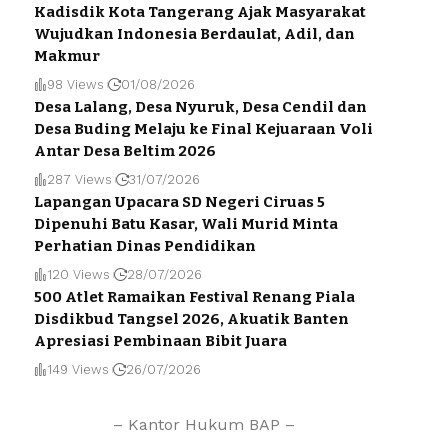
Kadisdik Kota Tangerang Ajak Masyarakat
Wujudkan Indonesia Berdaulat, Adil, dan
Makmur
98 Views
01/08/2026
Desa Lalang, Desa Nyuruk, Desa Cendil dan
Desa Buding Melaju ke Final Kejuaraan Voli
Antar Desa Beltim 2026
287 Views
31/07/2026
Lapangan Upacara SD Negeri Ciruas 5
Dipenuhi Batu Kasar, Wali Murid Minta
Perhatian Dinas Pendidikan
120 Views
28/07/2026
500 Atlet Ramaikan Festival Renang Piala
Disdikbud Tangsel 2026, Akuatik Banten
Apresiasi Pembinaan Bibit Juara
149 Views
26/07/2026
– Kantor Hukum BAP –