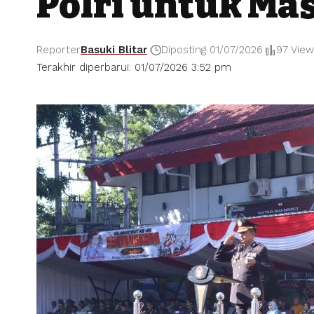
Polri untuk Ma
Reporter
Basuki Blitar
Diposting 01/07/2026
97 Vie
Terakhir diperbarui: 01/07/2026 3:52 pm