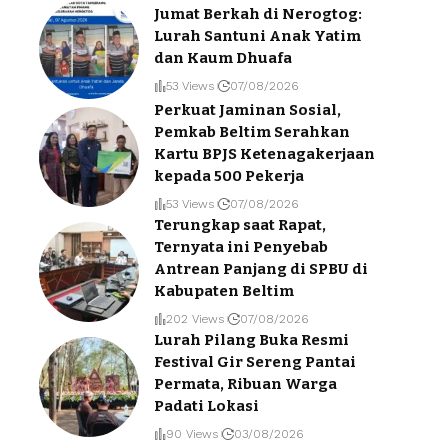
Jumat Berkah di Nerogtog:
Lurah Santuni Anak Yatim
dan Kaum Dhuafa
53 Views
07/08/2026
Perkuat Jaminan Sosial,
Pemkab Beltim Serahkan
Kartu BPJS Ketenagakerjaan
kepada 500 Pekerja
53 Views
07/08/2026
Terungkap saat Rapat,
Ternyata ini Penyebab
Antrean Panjang di SPBU di
Kabupaten Beltim
202 Views
07/08/2026
Lurah Pilang Buka Resmi
Festival Gir Sereng Pantai
Permata, Ribuan Warga
Padati Lokasi
90 Views
03/08/2026