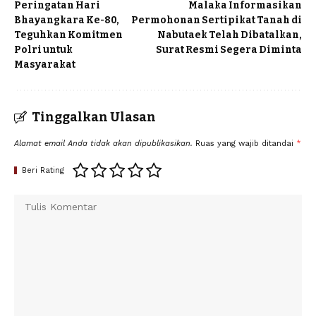
Peringatan Hari
Malaka Informasikan
Bhayangkara Ke-80,
Permohonan Sertipikat Tanah di
Teguhkan Komitmen
Nabutaek Telah Dibatalkan,
Polri untuk
Surat Resmi Segera Diminta
Masyarakat
Tinggalkan Ulasan
Alamat email Anda tidak akan dipublikasikan.
Ruas yang wajib ditandai
*
Beri Rating