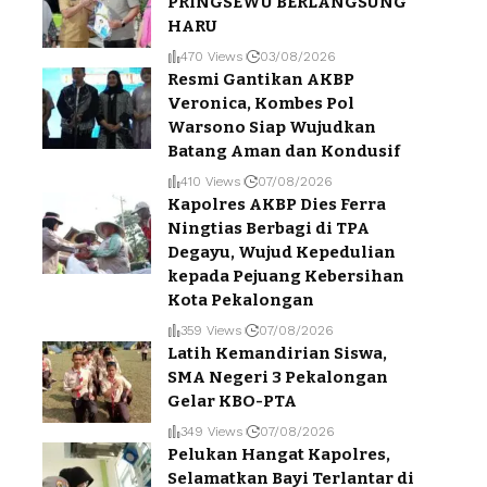
PRINGSEWU BERLANGSUNG
HARU
470 Views
03/08/2026
Resmi Gantikan AKBP
Veronica, Kombes Pol
Warsono Siap Wujudkan
Batang Aman dan Kondusif
410 Views
07/08/2026
Kapolres AKBP Dies Ferra
Ningtias Berbagi di TPA
Degayu, Wujud Kepedulian
kepada Pejuang Kebersihan
Kota Pekalongan
359 Views
07/08/2026
Latih Kemandirian Siswa,
SMA Negeri 3 Pekalongan
Gelar KBO-PTA
349 Views
07/08/2026
Pelukan Hangat Kapolres,
Selamatkan Bayi Terlantar di