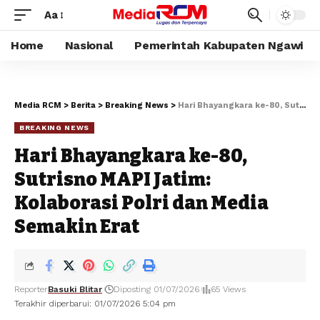
Aa
Home
Nasional
Pemerintah Kabupaten Ngawi
Media RCM
>
Berita
>
Breaking News
>
Hari Bhayangkara ke-80, Sutrisno MAPI Jatim: Kolaborasi Polri dan Media Semakin Erat
BREAKING NEWS
Hari Bhayangkara ke-80,
Sutrisno MAPI Jatim:
Kolaborasi Polri dan Media
Semakin Erat
Reporter
Basuki Blitar
Diposting 01/07/2026
65 Views
Terakhir diperbarui: 01/07/2026 5:04 pm