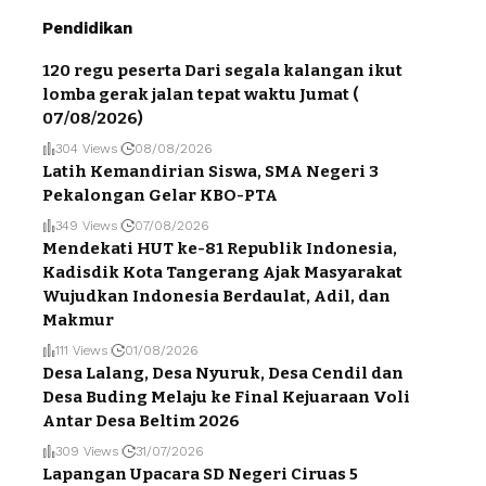
Pendidikan
120 regu peserta Dari segala kalangan ikut
lomba gerak jalan tepat waktu Jumat (
07/08/2026)
304 Views
08/08/2026
Latih Kemandirian Siswa, SMA Negeri 3
Pekalongan Gelar KBO-PTA
349 Views
07/08/2026
Mendekati HUT ke-81 Republik Indonesia,
Kadisdik Kota Tangerang Ajak Masyarakat
Wujudkan Indonesia Berdaulat, Adil, dan
Makmur
111 Views
01/08/2026
Desa Lalang, Desa Nyuruk, Desa Cendil dan
Desa Buding Melaju ke Final Kejuaraan Voli
Antar Desa Beltim 2026
309 Views
31/07/2026
Lapangan Upacara SD Negeri Ciruas 5