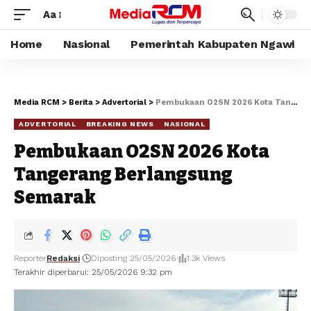
Aa
Home
Nasional
Pemerintah Kabupaten Ngawi
Media RCM
>
Berita
>
Advertorial
>
Pembukaan O2SN 2026 Kota Tangerang Berlangsung Semarak
ADVERTORIAL
BREAKING NEWS
NASIONAL
Pembukaan O2SN 2026 Kota
Tangerang Berlangsung
Semarak
Reporter
Redaksi
Diposting 25/05/2026
1.3k Views
Terakhir diperbarui: 25/05/2026 9:32 pm