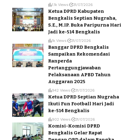
1.1k Views
31/07/2026
Ketua DPRD Kabupaten
Bengkalis Septian Nugraha,
S.E., M.IP. Buka Paripurna Hari
Jadi ke-514 Bengkalis
1k Views
31/07/2026
Banggar DPRD Bengkalis
Sampaikan Rekomendasi
Ranperda
Pertanggungjawaban
Pelaksanaan APBD Tahun
Anggaran 2025
942 Views
31/07/2026
Ketua DPRD Septian Nugraha
Ikuti Fun Football Hari Jadi
ke-514 Bengkalis
902 Views
31/07/2026
Komisi-Komisi DPRD
Bengkalis Gelar Rapat
Dengan OPD dalam Rangka