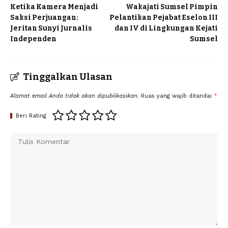
Ketika Kamera Menjadi
Wakajati Sumsel Pimpin
Saksi Perjuangan:
Pelantikan Pejabat Eselon III
Jeritan Sunyi Jurnalis
dan IV di Lingkungan Kejati
Independen
Sumsel
Tinggalkan Ulasan
Alamat email Anda tidak akan dipublikasikan.
Ruas yang wajib ditandai
*
Beri Rating