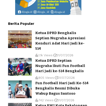
Berita Populer
Ketua DPRD Bengkalis
Septian Nugraha Apresiasi
Kenduri Adat Hari Jadi ke-
514
1.1k Views
31/07/2026
Ketua DPRD Septian
Nugraha Ikuti Fun Football
Hari Jadi ke-514 Bengkalis
905 Views
31/07/2026
Fun Football Hari Jadi Ke-514
Bengkalis Resmi Dibuka
Wabup Bagus Santoso
742 Views
31/07/2026
Ketua PWI Kota Pekalongan