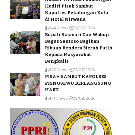
Hadiri Pisah Sambut
Kapolres Pekalongan Kota
di Hotel Nirwana
644 Views
31/07/2026
Bupati Kasmari Dan Wabup
Bagus Santoso Bagikan
Ribuan Bendera Merah Putih
Kepada Masyarakat
Bengkalis
622 Views
31/07/2026
PISAH SAMBUT KAPOLRES
PRINGSEWU BERLANGSUNG
HARU
441 Views
03/08/2026