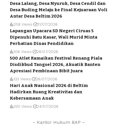
Desa Lalang, Desa Nyuruk, Desa Cendil dan
Desa Buding Melaju ke Final Kejuaraan Voli
Antar Desa Beltim 2026
258 Views
31/07/2026
Lapangan Upacara SD Negeri Ciruas 5
Dipenuhi Batu Kasar, Wali Murid Minta
Perhatian Dinas Pendidikan
106 Views
28/07/2026
500 Atlet Ramaikan Festival Renang Piala
Disdikbud Tangsel 2026, Akuatik Banten
Apresiasi Pembinaan Bibit Juara
133 Views
26/07/2026
Hari Anak Nasional 2026 di Beltim
Hadirkan Ruang Kreativitas dan
Kebersamaan Anak
330 Views
24/07/2026
– Kantor Hukum BAP –