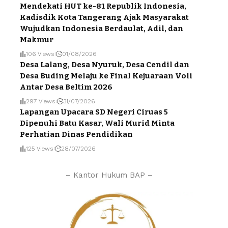
Mendekati HUT ke-81 Republik Indonesia,
Kadisdik Kota Tangerang Ajak Masyarakat
Wujudkan Indonesia Berdaulat, Adil, dan
Makmur
106 Views
01/08/2026
Desa Lalang, Desa Nyuruk, Desa Cendil dan
Desa Buding Melaju ke Final Kejuaraan Voli
Antar Desa Beltim 2026
297 Views
31/07/2026
Lapangan Upacara SD Negeri Ciruas 5
Dipenuhi Batu Kasar, Wali Murid Minta
Perhatian Dinas Pendidikan
125 Views
28/07/2026
– Kantor Hukum BAP –