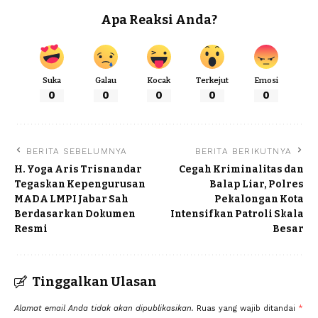
Apa Reaksi Anda?
Suka
Galau
Kocak
Terkejut
Emosi
0
0
0
0
0
BERITA SEBELUMNYA
BERITA BERIKUTNYA
H. Yoga Aris Trisnandar
Cegah Kriminalitas dan
Tegaskan Kepengurusan
Balap Liar, Polres
MADA LMPI Jabar Sah
Pekalongan Kota
Berdasarkan Dokumen
Intensifkan Patroli Skala
Resmi
Besar
Tinggalkan Ulasan
Alamat email Anda tidak akan dipublikasikan.
Ruas yang wajib ditandai
*