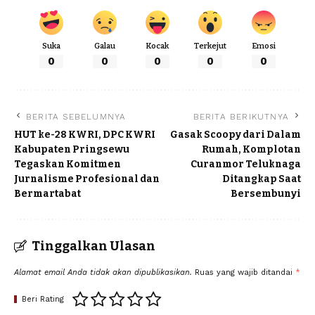
Suka
Galau
Kocak
Terkejut
Emosi
0
0
0
0
0
BERITA SEBELUMNYA
BERITA BERIKUTNYA
HUT ke-28 KWRI, DPC KWRI
Gasak Scoopy dari Dalam
Kabupaten Pringsewu
Rumah, Komplotan
Tegaskan Komitmen
Curanmor Teluknaga
Jurnalisme Profesional dan
Ditangkap Saat
Bermartabat
Bersembunyi
Tinggalkan Ulasan
Alamat email Anda tidak akan dipublikasikan.
Ruas yang wajib ditandai
*
Beri Rating