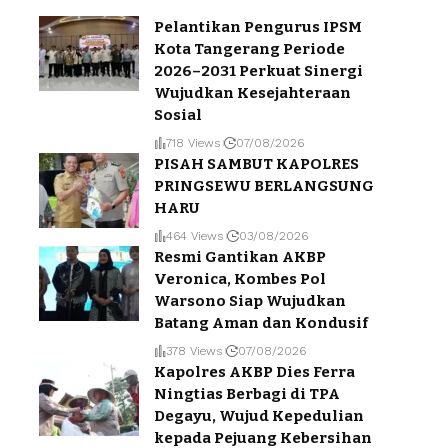
Pelantikan Pengurus IPSM
Kota Tangerang Periode
2026–2031 Perkuat Sinergi
Wujudkan Kesejahteraan
Sosial
718 Views
07/08/2026
PISAH SAMBUT KAPOLRES
PRINGSEWU BERLANGSUNG
HARU
464 Views
03/08/2026
Resmi Gantikan AKBP
Veronica, Kombes Pol
Warsono Siap Wujudkan
Batang Aman dan Kondusif
378 Views
07/08/2026
Kapolres AKBP Dies Ferra
Ningtias Berbagi di TPA
Degayu, Wujud Kepedulian
kepada Pejuang Kebersihan