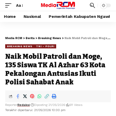
Aa
Home
Nasional
Pemerintah Kabupaten Ngawi
Media RCM
>
Berita
>
Breaking News
>
Naik Mobil Patroli dan Moge, 135 Siswa TK Al Azhar 63 Kota Pekalongan Antusias Ikuti Polisi Sahabat Anak
BREAKING NEWS
TNI – POLRI
Naik Mobil Patroli dan Moge,
135 Siswa TK Al Azhar 63 Kota
Pekalongan Antusias Ikuti
Polisi Sahabat Anak
Reporter
Redaksi
Diposting 21/05/2026
611 Views
Terakhir diperbarui: 21/05/2026 10:00 pm