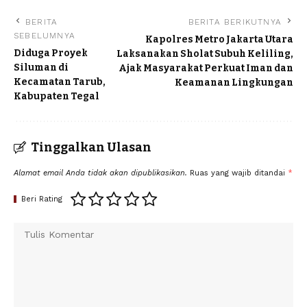
BERITA
BERITA BERIKUTNYA
SEBELUMNYA
Kapolres Metro Jakarta Utara
Diduga Proyek
Laksanakan Sholat Subuh Keliling,
Siluman di
Ajak Masyarakat Perkuat Iman dan
Kecamatan Tarub,
Keamanan Lingkungan
Kabupaten Tegal
Tinggalkan Ulasan
Alamat email Anda tidak akan dipublikasikan.
Ruas yang wajib ditandai
*
Beri Rating