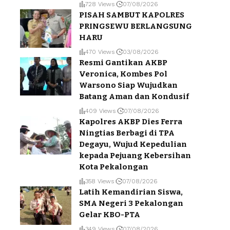
728 Views
07/08/2026
PISAH SAMBUT KAPOLRES
PRINGSEWU BERLANGSUNG
HARU
470 Views
03/08/2026
Resmi Gantikan AKBP
Veronica, Kombes Pol
Warsono Siap Wujudkan
Batang Aman dan Kondusif
409 Views
07/08/2026
Kapolres AKBP Dies Ferra
Ningtias Berbagi di TPA
Degayu, Wujud Kepedulian
kepada Pejuang Kebersihan
Kota Pekalongan
358 Views
07/08/2026
Latih Kemandirian Siswa,
SMA Negeri 3 Pekalongan
Gelar KBO-PTA
349 Views
07/08/2026