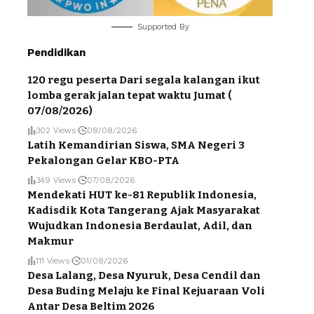
Supported By
Pendidikan
120 regu peserta Dari segala kalangan ikut
lomba gerak jalan tepat waktu Jumat (
07/08/2026)
302 Views
08/08/2026
Latih Kemandirian Siswa, SMA Negeri 3
Pekalongan Gelar KBO-PTA
349 Views
07/08/2026
Mendekati HUT ke-81 Republik Indonesia,
Kadisdik Kota Tangerang Ajak Masyarakat
Wujudkan Indonesia Berdaulat, Adil, dan
Makmur
111 Views
01/08/2026
Desa Lalang, Desa Nyuruk, Desa Cendil dan
Desa Buding Melaju ke Final Kejuaraan Voli
Antar Desa Beltim 2026