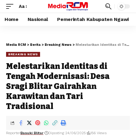
Aa
Home
Nasional
Pemerintah Kabupaten Ngawi
Media RCM
>
Berita
>
Breaking News
>
Melestarikan Identitas di Tengah Modernisasi: Desa Sragi Blitar Gairahkan Karawitan dan Tari Tradisional
BREAKING NEWS
Melestarikan Identitas di
Tengah Modernisasi: Desa
Sragi Blitar Gairahkan
Karawitan dan Tari
Tradisional
Reporter
Basuki Blitar
Diposting 24/06/2025
156 Views