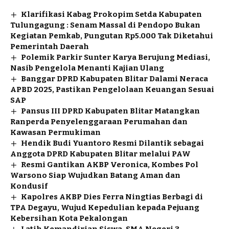
Klarifikasi Kabag Prokopim Setda Kabupaten
Tulungagung : Senam Massal di Pendopo Bukan
Kegiatan Pemkab, Pungutan Rp5.000 Tak Diketahui
Pemerintah Daerah
Polemik Parkir Sunter Karya Berujung Mediasi,
Nasib Pengelola Menanti Kajian Ulang
Banggar DPRD Kabupaten Blitar Dalami Neraca
APBD 2025, Pastikan Pengelolaan Keuangan Sesuai
SAP
Pansus III DPRD Kabupaten Blitar Matangkan
Ranperda Penyelenggaraan Perumahan dan
Kawasan Permukiman
Hendik Budi Yuantoro Resmi Dilantik sebagai
Anggota DPRD Kabupaten Blitar melalui PAW
Resmi Gantikan AKBP Veronica, Kombes Pol
Warsono Siap Wujudkan Batang Aman dan
Kondusif
Kapolres AKBP Dies Ferra Ningtias Berbagi di
TPA Degayu, Wujud Kepedulian kepada Pejuang
Kebersihan Kota Pekalongan
Latih Kemandirian Siswa, SMA Negeri 3