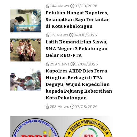
344 Views
07/08/2026
Pelukan Hangat Kapolres,
Selamatkan Bayi Terlantar
di Kota Pekalongan
319 Views
04/08/2026
Latih Kemandirian Siswa,
SMA Negeri 3 Pekalongan
Gelar KBO-PTA
299 Views
07/08/2026
Kapolres AKBP Dies Ferra
Ningtias Berbagi di TPA
Degayu, Wujud Kepedulian
kepada Pejuang Kebersihan
Kota Pekalongan
293 Views
07/08/2026