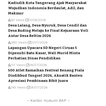
Kadisdik Kota Tangerang Ajak Masyarakat
Wujudkan Indonesia Berdaulat, Adil, dan
Makmur
93 Views
01/08/2026
Desa Lalang, Desa Nyuruk, Desa Cendil dan
Desa Buding Melaju ke Final Kejuaraan Voli
Antar Desa Beltim 2026
280 Views
31/07/2026
Lapangan Upacara SD Negeri Ciruas 5
Dipenuhi Batu Kasar, Wali Murid Minta
Perhatian Dinas Pendidikan
117 Views
28/07/2026
500 Atlet Ramaikan Festival Renang Piala
Disdikbud Tangsel 2026, Akuatik Banten
Apresiasi Pembinaan Bibit Juara
145 Views
26/07/2026
– Kantor Hukum BAP –