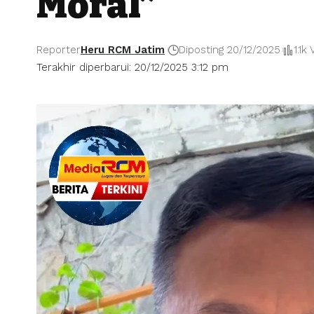
Moral”
Reporter
Heru RCM Jatim
Diposting 20/12/2025
1.1k
Terakhir diperbarui: 20/12/2025 3:12 pm