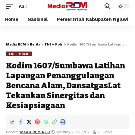
Aa
Home
Nasional
Pemerintah Kabupaten Ngawi
Media RCM
>
Berita
>
TNI – Polri
>
‎Kodim 1607/Sumbawa Latihan Lapangan Penanggulangan Bencana Alam, DansatgasLat Tekankan Sinergitas dan Kesiapsiagaan
TNI – POLRI
‎Kodim 1607/Sumbawa Latihan
Lapangan Penanggulangan
Bencana Alam, DansatgasLat
Tekankan Sinergitas dan
Kesiapsiagaan
Reporter
Media RCM NTB
Diposting 23/06/2025
125 Views