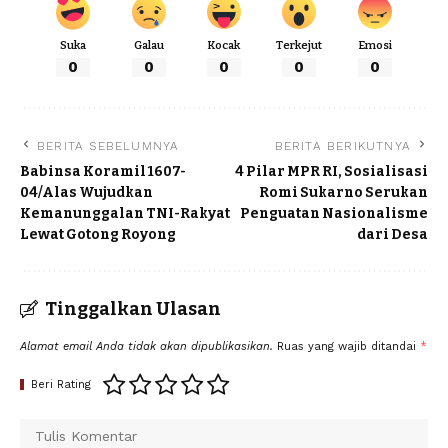
Suka
Galau
Kocak
Terkejut
Emosi
0
0
0
0
0
BERITA SEBELUMNYA
BERITA BERIKUTNYA
Babinsa Koramil 1607-
4 Pilar MPR RI, Sosialisasi
04/Alas Wujudkan
Romi Sukarno Serukan
Kemanunggalan TNI-Rakyat
Penguatan Nasionalisme
Lewat Gotong Royong
dari Desa
Tinggalkan Ulasan
Alamat email Anda tidak akan dipublikasikan.
Ruas yang wajib ditandai
*
Beri Rating