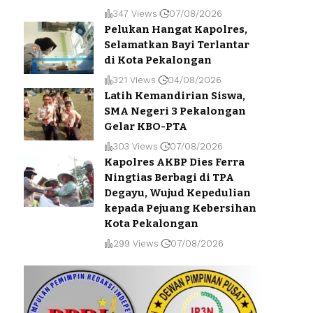
347 Views
07/08/2026
Pelukan Hangat Kapolres,
Selamatkan Bayi Terlantar
di Kota Pekalongan
321 Views
04/08/2026
Latih Kemandirian Siswa,
SMA Negeri 3 Pekalongan
Gelar KBO-PTA
303 Views
07/08/2026
Kapolres AKBP Dies Ferra
Ningtias Berbagi di TPA
Degayu, Wujud Kepedulian
kepada Pejuang Kebersihan
Kota Pekalongan
299 Views
07/08/2026