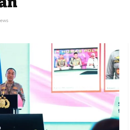
ran
iews