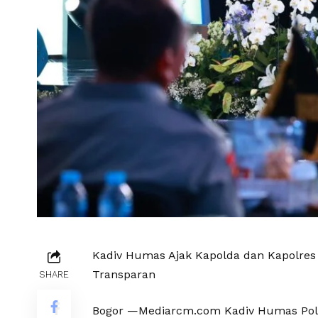
Kadiv Humas Ajak Kapolda dan Kapolres 
Transparan
SHARE
Bogor —Mediarcm.com Kadiv Humas Polri