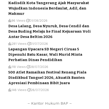
Kadisdik Kota Tangerang Ajak Masyarakat
Wujudkan Indonesia Berdaulat, Adil, dan
Makmur
96 Views
01/08/2026
Desa Lalang, Desa Nyuruk, Desa Cendil dan
Desa Buding Melaju ke Final Kejuaraan Voli
Antar Desa Beltim 2026
281 Views
31/07/2026
Lapangan Upacara SD Negeri Ciruas 5
Dipenuhi Batu Kasar, Wali Murid Minta
Perhatian Dinas Pendidikan
118 Views
28/07/2026
500 Atlet Ramaikan Festival Renang Piala
Disdikbud Tangsel 2026, Akuatik Banten
Apresiasi Pembinaan Bibit Juara
146 Views
26/07/2026
– Kantor Hukum BAP –